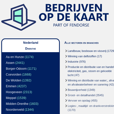
Nederland
Alle sectoren en branches
Drenthe
Landbouw, bosbouw en visserij
(1729
Winning van delfstoffen
(17)
Aa en Hunze
(1174)
Industrie
(976)
Assen
(2441)
Productie en distributie van en handel
Borger-Odoorn
(1171)
elektriciteit, gas, stoom en gekoelde
Coevorden
(1668)
lucht
(47)
De Wolden
(1392)
Winning en distributie van water;, afva
en afvalwaterbeheer en sanering
(42)
Emmen
(4237)
Bouwnijverheid
(1349)
Hoogeveen
(2313)
Groot- en detailhandel
(3545)
Meppel
(1539)
Vervoer en opslag
(455)
Midden-Drenthe
(1603)
Logies-, maaltijd- en drankverstrekki
Noordenveld
(1344)
(1170)