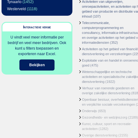
Tynaarlo
(1452)
Activiteiten van uitgeverijen,
omroepactiviteiten, en activiteiten op 
Westerveld
(1118)
gebied van productie en distributie va
inhoud
(107)
Telecommunicatie,
Interactieve versie
computerprogrammering en
consultancy, informatica-infrastructuu
U vindt veel meer informatie per
en overige activiteiten op het gebied 
bedrijf en veel meer bedrijven. Ook
informatiediensten
(352)
kunt u filters toepassen en
Activiteiten op het gebied van financië
exporteren naar Excel.
dienstverlening en verzekeringen
(22
Exploitatie van en handel in onroeren
Bekijken
goed
(475)
Wetenschappelijke en technische
activiteiten en specialistische zakelijk
dienstverlening
(1922)
Verhuur van roerende goederen en
overige zakelijke dienstverlening
(818
Openbaar bestuur, overheidsdienste
en verplichte sociale verzekeringen
(
Onderwijs
(653)
Gezondheids- en welzijnszorg
(2189)
Kunst, cultuur, sport en recreatie-
activiteiten
(1282)
Overige dienstverlening
(2155)