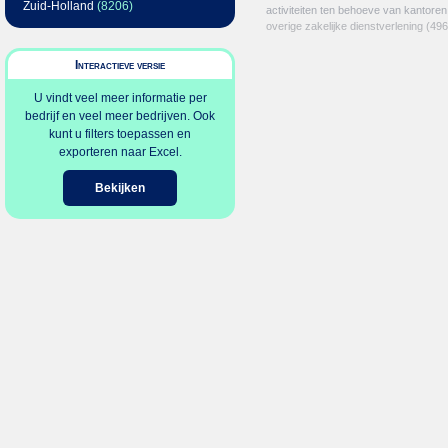
Zuid-Holland
(8206)
activiteiten ten behoeve van kantoren
overige zakelijke dienstverlening
(496
Interactieve versie
U vindt veel meer informatie per
bedrijf en veel meer bedrijven. Ook
kunt u filters toepassen en
exporteren naar Excel.
Bekijken