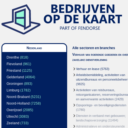
Nederland
Alle sectoren en branches
Verhuur van roerende goederen en over
Drenthe
(818)
zakelijke dienstverlening
Flevoland
(961)
Verhuur en lease
(5763)
Friesland
(1125)
Arbeidsbemiddeling, activiteiten van
Gelderland
(4064)
uitzendbureaus en personeelsbeheer
Groningen
(893)
(9825)
Limburg
(1782)
Activiteiten van reisbureaus,
reisorganisatoren, reserveringsbure
Noord-Brabant
(5231)
en aanverwante activiteiten
(2429)
Noord-Holland
(7258)
Opsporings- en beveiligingsdiensten
Overijssel
(2085)
(1780)
Diensten in verband met gebouwen;
Utrecht
(3083)
landschapsverzorging
(11494)
Zeeland
(733)
Administratieve en ondersteunende