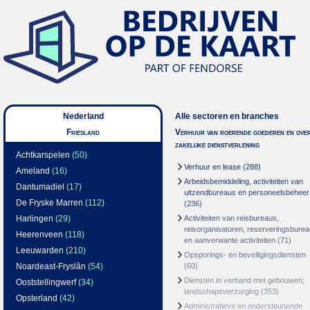
Nederland
Alle sectoren en branches
Friesland
Verhuur van roerende goederen en over
zakelijke dienstverlening
Achtkarspelen
(50)
Verhuur en lease
(288)
Ameland
(16)
Arbeidsbemiddeling, activiteiten van
Dantumadiel
(17)
uitzendbureaus en personeelsbeheer
De Fryske Marren
(112)
(236)
Harlingen
(29)
Activiteiten van reisbureaus,
reisorganisatoren, reserveringsbure
Heerenveen
(118)
en aanverwante activiteiten
(71)
Leeuwarden
(210)
Opsporings- en beveiligingsdiensten
Noardeast-Fryslân
(54)
(60)
Diensten in verband met gebouwen;
Ooststellingwerf
(34)
landschapsverzorging
(353)
Opsterland
(42)
Administratieve en ondersteunende