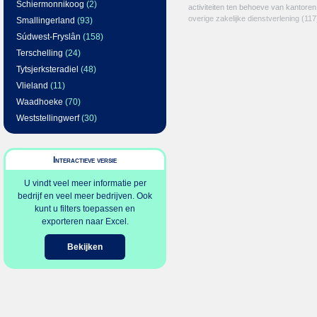
Schiermonnikoog
(2)
activiteiten ten behoeve van kantoren
overige zakelijke dienstverlening
(117
Smallingerland
(93)
Súdwest-Fryslân
(158)
Terschelling
(24)
Tytsjerksteradiel
(48)
Vlieland
(11)
Waadhoeke
(70)
Weststellingwerf
(30)
Interactieve versie
U vindt veel meer informatie per
bedrijf en veel meer bedrijven. Ook
kunt u filters toepassen en
exporteren naar Excel.
Bekijken