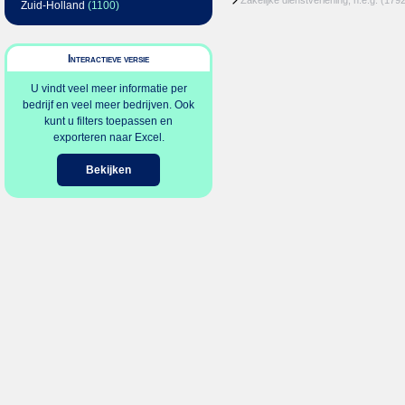
Zakelijke dienstverlening, n.e.g.
(1792
Zuid-Holland
(1100)
Interactieve versie
U vindt veel meer informatie per
bedrijf en veel meer bedrijven. Ook
kunt u filters toepassen en
exporteren naar Excel.
Bekijken