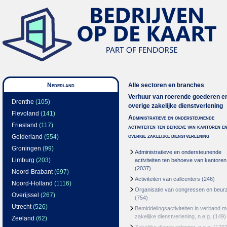
Nederland
Alle sectoren en branches
Verhuur van roerende goederen e
Drenthe
(105)
overige zakelijke dienstverlening
Flevoland
(141)
Administratieve en ondersteunende
Friesland
(117)
activiteiten ten behoeve van kantoren e
overige zakelijke dienstverlening
Gelderland
(554)
Groningen
(99)
Administratieve en ondersteunende
Limburg
(203)
activiteiten ten behoeve van kantoren
(2037)
Noord-Brabant
(697)
Activiteiten van callcenters
(246)
Noord-Holland
(1116)
Organisatie van congressen en beur
Overijssel
(267)
(754)
Utrecht
(526)
Bemiddelingsactiviteiten in verband m
zakelijke dienstverlening, n.e.g.
(149)
Zeeland
(62)