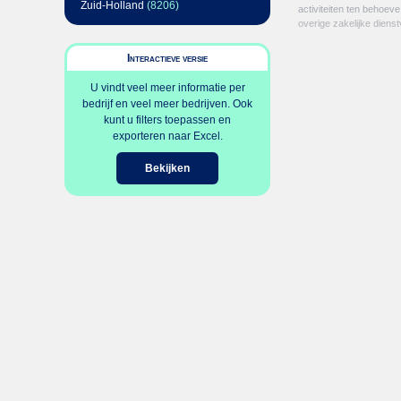
Zuid-Holland
(8206)
activiteiten ten behoev
overige zakelijke dienst
Interactieve versie
U vindt veel meer informatie per
bedrijf en veel meer bedrijven. Ook
kunt u filters toepassen en
exporteren naar Excel.
Bekijken