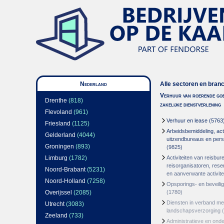
Nederland
Alle sectoren en bran
Verhuur van roerende goe
Drenthe
(818)
zakelijke dienstverlening
Flevoland
(961)
Verhuur en lease
(5763
Friesland
(1125)
Arbeidsbemiddeling, acti
Gelderland
(4044)
uitzendbureaus en per
Groningen
(893)
(9825)
Limburg
(1782)
Activiteiten van reisbur
reisorganisatoren, res
Noord-Brabant
(5231)
en aanverwante activite
Noord-Holland
(7258)
Opsporings- en beveili
Overijssel
(2085)
(1780)
Diensten in verband m
Utrecht
(3083)
landschapsverzorging
(
Zeeland
(733)
Administratieve en ond