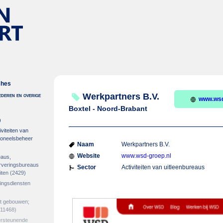
ches
deren en overige
Werkpartners B.V.
www.wsd
Boxtel - Noord-Brabant
)
viteiten van
soneelsbeheer
Naam
Werkpartners B.V.
Website
www.wsd-groep.nl
eaus,
erveringsbureaus
Sector
Activiteiten van uitleenbureaus
iten
(2429)
gingsdiensten
et gebouwen;
11468)
ersteunende