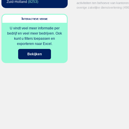
Zuid-Holland
(8253)
activiteiten ten behoeve van kantoren
overige zakelijke dienstverlening
(496
Interactieve versie
U vindt veel meer informatie per
bedrijf en veel meer bedrijven. Ook
kunt u filters toepassen en
exporteren naar Excel.
Bekijken