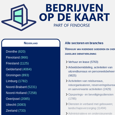
Nederland
Alle sectoren en branches
Verhuur van roerende goederen en over
Drenthe
(820)
zakelijke dienstverlening
Flevoland
(966)
Verhuur en lease
(5763)
Friesland
(1125)
Arbeidsbemiddeling, activiteiten van
Gelderland
(4064)
uitzendbureaus en personeelsbeheer
Groningen
(893)
(9825)
Limburg
(1782)
Activiteiten van reisbureaus,
reisorganisatoren, reserveringsbure
Noord-Brabant
(5231)
en aanverwante activiteiten
(2429)
Noord-Holland
(7258)
Opsporings- en beveiligingsdiensten
Overijssel
(2085)
(1785)
Diensten in verband met gebouwen;
Utrecht
(3083)
landschapsverzorging
(11494)
Zeeland
(733)
Administratieve en ondersteunende