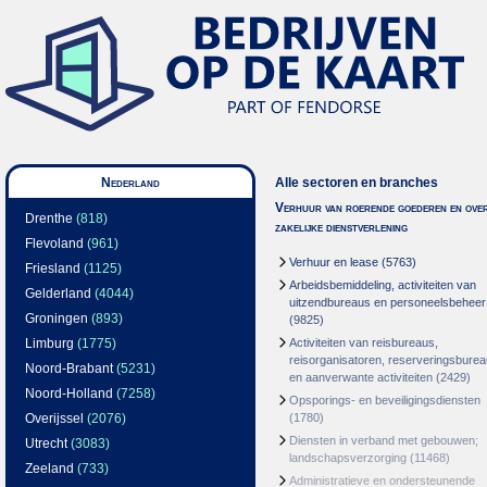
Nederland
Alle sectoren en branches
Verhuur van roerende goederen en over
Drenthe
(818)
zakelijke dienstverlening
Flevoland
(961)
Verhuur en lease
(5763)
Friesland
(1125)
Arbeidsbemiddeling, activiteiten van
Gelderland
(4044)
uitzendbureaus en personeelsbeheer
Groningen
(893)
(9825)
Limburg
(1775)
Activiteiten van reisbureaus,
reisorganisatoren, reserveringsbure
Noord-Brabant
(5231)
en aanverwante activiteiten
(2429)
Noord-Holland
(7258)
Opsporings- en beveiligingsdiensten
Overijssel
(2076)
(1780)
Diensten in verband met gebouwen;
Utrecht
(3083)
landschapsverzorging
(11468)
Zeeland
(733)
Administratieve en ondersteunende