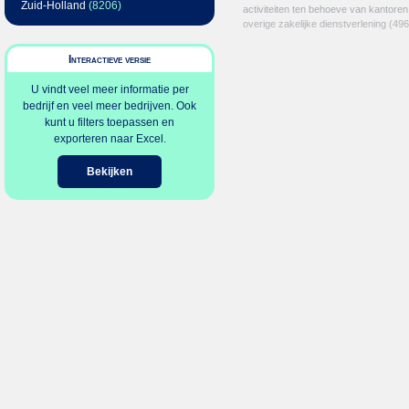
Zuid-Holland
(8206)
activiteiten ten behoeve van kantoren
overige zakelijke dienstverlening
(496
Interactieve versie
U vindt veel meer informatie per
bedrijf en veel meer bedrijven. Ook
kunt u filters toepassen en
exporteren naar Excel.
Bekijken