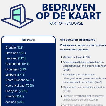
Nederland
Alle sectoren en branches
Verhuur van roerende goederen en over
Drenthe
(818)
zakelijke dienstverlening
Flevoland
(961)
Verhuur en lease
(5763)
Friesland
(1125)
Arbeidsbemiddeling, activiteiten van
Gelderland
(4044)
uitzendbureaus en personeelsbeheer
Groningen
(893)
(9825)
Limburg
(1775)
Activiteiten van reisbureaus,
reisorganisatoren, reserveringsbure
Noord-Brabant
(5231)
en aanverwante activiteiten
(2429)
Noord-Holland
(7258)
Opsporings- en beveiligingsdiensten
Overijssel
(2076)
(1780)
Diensten in verband met gebouwen;
Utrecht
(3083)
landschapsverzorging
(11468)
Zeeland
(733)
Administratieve en ondersteunende