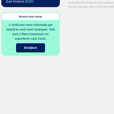
Zuid-Holland
(8206)
activiteiten ten behoeve van kantoren
overige zakelijke dienstverlening
(496
Interactieve versie
U vindt veel meer informatie per
bedrijf en veel meer bedrijven. Ook
kunt u filters toepassen en
exporteren naar Excel.
Bekijken