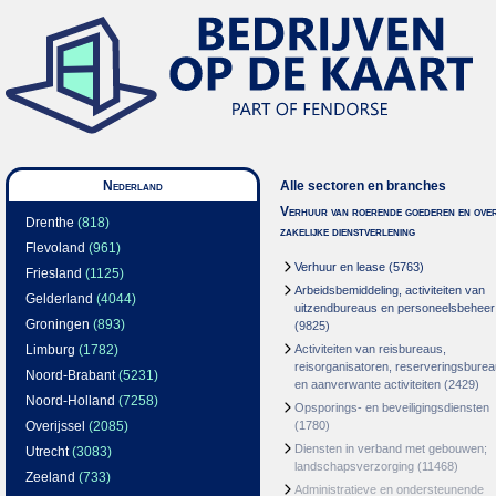
Nederland
Alle sectoren en branches
Verhuur van roerende goederen en over
Drenthe
(818)
zakelijke dienstverlening
Flevoland
(961)
Verhuur en lease
(5763)
Friesland
(1125)
Arbeidsbemiddeling, activiteiten van
Gelderland
(4044)
uitzendbureaus en personeelsbeheer
Groningen
(893)
(9825)
Limburg
(1782)
Activiteiten van reisbureaus,
reisorganisatoren, reserveringsbure
Noord-Brabant
(5231)
en aanverwante activiteiten
(2429)
Noord-Holland
(7258)
Opsporings- en beveiligingsdiensten
Overijssel
(2085)
(1780)
Diensten in verband met gebouwen;
Utrecht
(3083)
landschapsverzorging
(11468)
Zeeland
(733)
Administratieve en ondersteunende