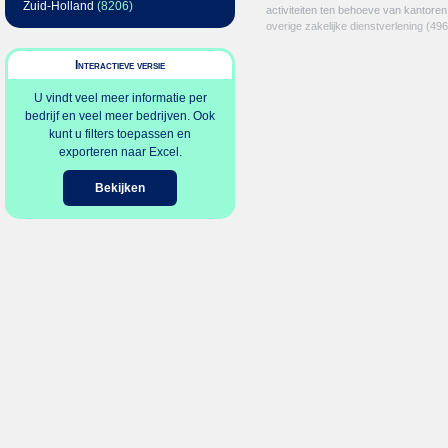
Zuid-Holland
(8206)
activiteiten ten behoeve van kantoren
overige zakelijke dienstverlening
(496
Interactieve versie
U vindt veel meer informatie per
bedrijf en veel meer bedrijven. Ook
kunt u filters toepassen en
exporteren naar Excel.
Bekijken