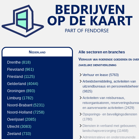
Nederland
Alle sectoren en branches
Verhuur van roerende goederen en over
Drenthe
(818)
zakelijke dienstverlening
Flevoland
(961)
Verhuur en lease
(5763)
Friesland
(1125)
Arbeidsbemiddeling, activiteiten van
Gelderland
(4044)
uitzendbureaus en personeelsbeheer
Groningen
(893)
(9825)
Limburg
(1782)
Activiteiten van reisbureaus,
reisorganisatoren, reserveringsbure
Noord-Brabant
(5231)
en aanverwante activiteiten
(2429)
Noord-Holland
(7258)
Opsporings- en beveiligingsdiensten
Overijssel
(2085)
(1780)
Diensten in verband met gebouwen;
Utrecht
(3083)
landschapsverzorging
(11468)
Zeeland
(733)
Administratieve en ondersteunende