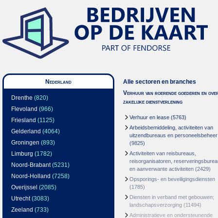
Nederland
Alle sectoren en branches
Verhuur van roerende goederen en over
Drenthe
(820)
zakelijke dienstverlening
Flevoland
(966)
Verhuur en lease
(5763)
Friesland
(1125)
Arbeidsbemiddeling, activiteiten van
Gelderland
(4064)
uitzendbureaus en personeelsbeheer
Groningen
(893)
(9825)
Limburg
(1782)
Activiteiten van reisbureaus,
reisorganisatoren, reserveringsbure
Noord-Brabant
(5231)
en aanverwante activiteiten
(2429)
Noord-Holland
(7258)
Opsporings- en beveiligingsdiensten
Overijssel
(2085)
(1785)
Diensten in verband met gebouwen;
Utrecht
(3083)
landschapsverzorging
(11494)
Zeeland
(733)
Administratieve en ondersteunende