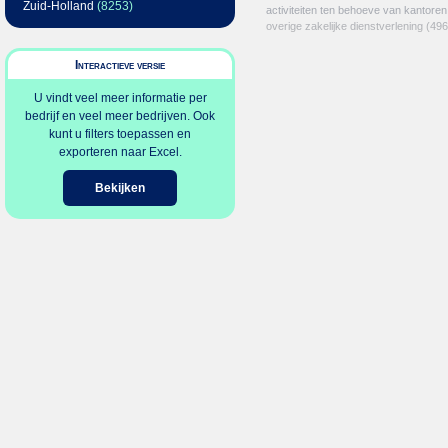
Zuid-Holland
(8253)
activiteiten ten behoeve van kantoren
overige zakelijke dienstverlening
(496
Interactieve versie
U vindt veel meer informatie per
bedrijf en veel meer bedrijven. Ook
kunt u filters toepassen en
exporteren naar Excel.
Bekijken