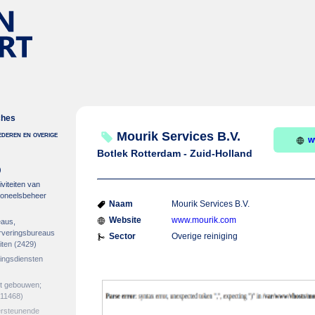
ches
deren en overige
Mourik Services B.V.
w
Botlek Rotterdam - Zuid-Holland
)
viteiten van
soneelsbeheer
Naam
Mourik Services B.V.
Website
www.mourik.com
eaus,
erveringsbureaus
Sector
Overige reiniging
iten
(2429)
gingsdiensten
et gebouwen;
11468)
ersteunende