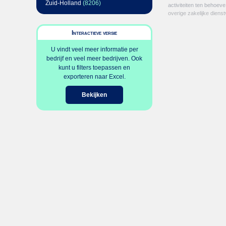
Zuid-Holland
(8206)
activiteiten ten behoev
overige zakelijke dienst
Interactieve versie
U vindt veel meer informatie per
bedrijf en veel meer bedrijven. Ook
kunt u filters toepassen en
exporteren naar Excel.
Bekijken