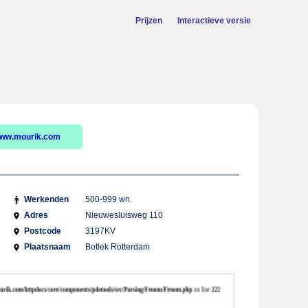
Prijzen
Interactieve versie
ww.mourik.com
Werkenden
500-999 wn.
Adres
Nieuwesluisweg 110
Postcode
3197KV
Plaatsnaam
Botlek Rotterdam