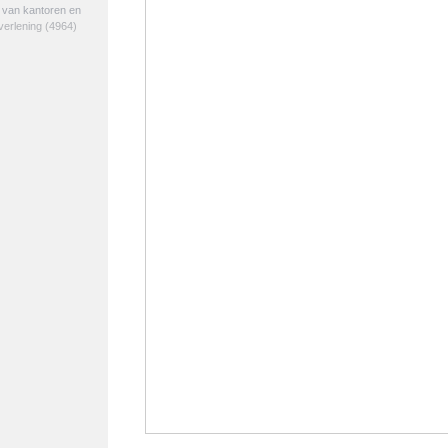
e van kantoren en
verlening
(4964)