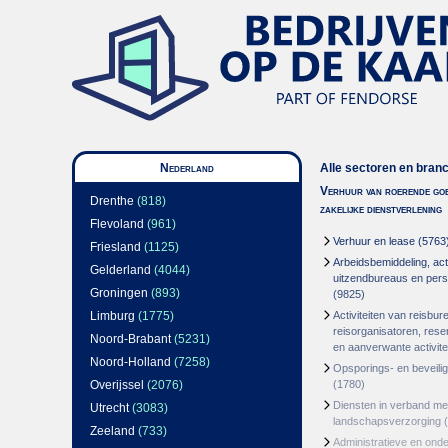
Nederland
Alle sectoren en bran
Verhuur van roerende goe
Drenthe
(818)
zakelijke dienstverlening
Flevoland
(961)
Verhuur en lease
(5763
Friesland
(1125)
Arbeidsbemiddeling, acti
Gelderland
(4044)
uitzendbureaus en per
Groningen
(893)
(9825)
Limburg
(1775)
Activiteiten van reisbur
reisorganisatoren, res
Noord-Brabant
(5231)
en aanverwante activite
Noord-Holland
(7258)
Opsporings- en beveili
Overijssel
(2076)
(1780)
Diensten in verband m
Utrecht
(3083)
landschapsverzorging
(
Zeeland
(733)
Administratieve en ond