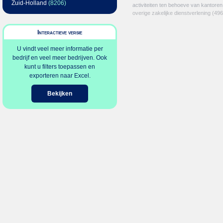
Zuid-Holland
(8206)
activiteiten ten behoeve van kantoren
overige zakelijke dienstverlening
(496
Interactieve versie
U vindt veel meer informatie per
bedrijf en veel meer bedrijven. Ook
kunt u filters toepassen en
exporteren naar Excel.
Bekijken