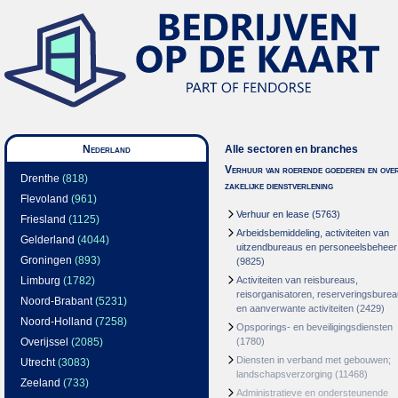
Nederland
Alle sectoren en branches
Verhuur van roerende goederen en over
Drenthe
(818)
zakelijke dienstverlening
Flevoland
(961)
Verhuur en lease
(5763)
Friesland
(1125)
Arbeidsbemiddeling, activiteiten van
Gelderland
(4044)
uitzendbureaus en personeelsbeheer
Groningen
(893)
(9825)
Limburg
(1782)
Activiteiten van reisbureaus,
reisorganisatoren, reserveringsbure
Noord-Brabant
(5231)
en aanverwante activiteiten
(2429)
Noord-Holland
(7258)
Opsporings- en beveiligingsdiensten
Overijssel
(2085)
(1780)
Diensten in verband met gebouwen;
Utrecht
(3083)
landschapsverzorging
(11468)
Zeeland
(733)
Administratieve en ondersteunende