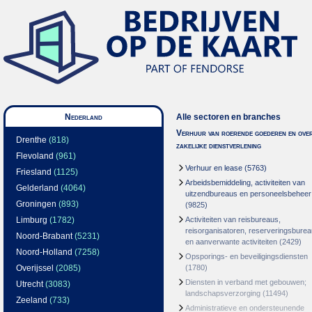
Nederland
Alle sectoren en branches
Verhuur van roerende goederen en over
Drenthe
(818)
zakelijke dienstverlening
Flevoland
(961)
Verhuur en lease
(5763)
Friesland
(1125)
Arbeidsbemiddeling, activiteiten van
Gelderland
(4064)
uitzendbureaus en personeelsbeheer
Groningen
(893)
(9825)
Limburg
(1782)
Activiteiten van reisbureaus,
reisorganisatoren, reserveringsbure
Noord-Brabant
(5231)
en aanverwante activiteiten
(2429)
Noord-Holland
(7258)
Opsporings- en beveiligingsdiensten
Overijssel
(2085)
(1780)
Diensten in verband met gebouwen;
Utrecht
(3083)
landschapsverzorging
(11494)
Zeeland
(733)
Administratieve en ondersteunende