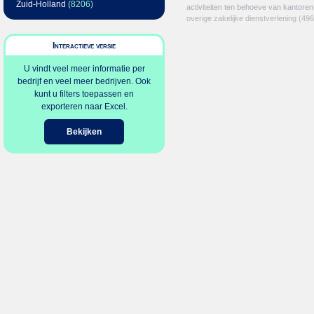
Zuid-Holland
(8206)
activiteiten ten behoeve van kantoren
overige zakelijke dienstverlening
(496
Interactieve versie
U vindt veel meer informatie per
bedrijf en veel meer bedrijven. Ook
kunt u filters toepassen en
exporteren naar Excel.
Bekijken