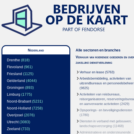
Nederland
Alle sectoren en branches
Verhuur van roerende goederen en over
Drenthe
(818)
zakelijke dienstverlening
Flevoland
(961)
Verhuur en lease
(5763)
Friesland
(1125)
Arbeidsbemiddeling, activiteiten van
Gelderland
(4044)
uitzendbureaus en personeelsbeheer
Groningen
(893)
(9825)
Limburg
(1775)
Activiteiten van reisbureaus,
reisorganisatoren, reserveringsbure
Noord-Brabant
(5231)
en aanverwante activiteiten
(2429)
Noord-Holland
(7258)
Opsporings- en beveiligingsdiensten
Overijssel
(2076)
(1780)
Diensten in verband met gebouwen;
Utrecht
(3083)
landschapsverzorging
(11468)
Zeeland
(733)
Administratieve en ondersteunende