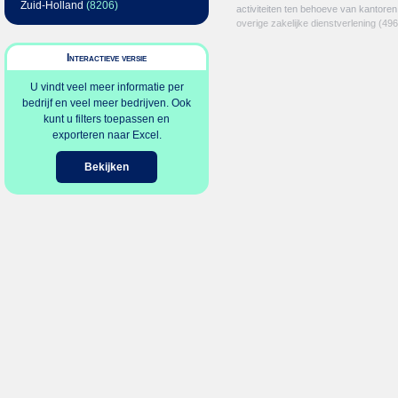
Zuid-Holland
(8206)
activiteiten ten behoeve van kantoren
overige zakelijke dienstverlening
(496
Interactieve versie
U vindt veel meer informatie per
bedrijf en veel meer bedrijven. Ook
kunt u filters toepassen en
exporteren naar Excel.
Bekijken