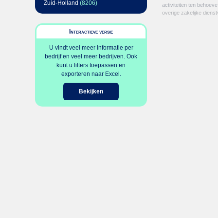
Zuid-Holland
(8206)
activiteiten ten behoev
overige zakelijke dienst
Interactieve versie
U vindt veel meer informatie per
bedrijf en veel meer bedrijven. Ook
kunt u filters toepassen en
exporteren naar Excel.
Bekijken