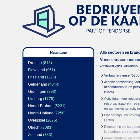
Nederland
Alle sectoren en bran
Verhuur van roerende goe
Drenthe
(818)
zakelijke dienstverlening
Flevoland
(961)
Verhuur en lease
(5763
Friesland
(1125)
Arbeidsbemiddeling, acti
Gelderland
(4044)
uitzendbureaus en per
Groningen
(893)
(9825)
Limburg
(1775)
Activiteiten van reisbur
reisorganisatoren, res
Noord-Brabant
(5231)
en aanverwante activite
Noord-Holland
(7258)
Opsporings- en beveili
Overijssel
(2076)
(1780)
Diensten in verband m
Utrecht
(3083)
landschapsverzorging
(
Zeeland
(733)
Administratieve en ond