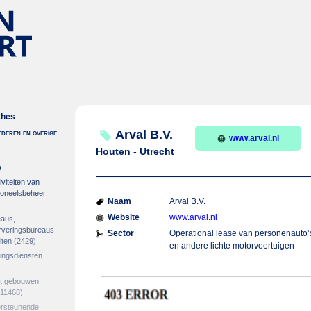
ches
deren en overige
Arval B.V.
www.arval.nl
Houten - Utrecht
)
viteiten van
soneelsbeheer
Naam
Arval B.V.
Website
www.arval.nl
eaus,
erveringsbureaus
Sector
Operational lease van personenauto’
iten
(2429)
en andere lichte motorvoertuigen
gingsdiensten
et gebouwen;
11468)
ersteunende