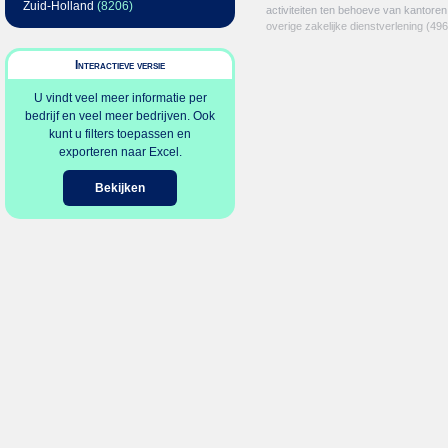
Zuid-Holland
(8206)
activiteiten ten behoeve van kantoren
overige zakelijke dienstverlening
(496
Interactieve versie
U vindt veel meer informatie per
bedrijf en veel meer bedrijven. Ook
kunt u filters toepassen en
exporteren naar Excel.
Bekijken