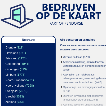
Nederland
Alle sectoren en branches
Verhuur van roerende goederen en over
Drenthe
(818)
zakelijke dienstverlening
Flevoland
(961)
Verhuur en lease
(5763)
Friesland
(1125)
Arbeidsbemiddeling, activiteiten van
Gelderland
(4044)
uitzendbureaus en personeelsbeheer
Groningen
(893)
(9825)
Limburg
(1775)
Activiteiten van reisbureaus,
reisorganisatoren, reserveringsbure
Noord-Brabant
(5231)
en aanverwante activiteiten
(2429)
Noord-Holland
(7258)
Opsporings- en beveiligingsdiensten
Overijssel
(2076)
(1780)
Diensten in verband met gebouwen;
Utrecht
(3083)
landschapsverzorging
(11468)
Zeeland
(733)
Administratieve en ondersteunende