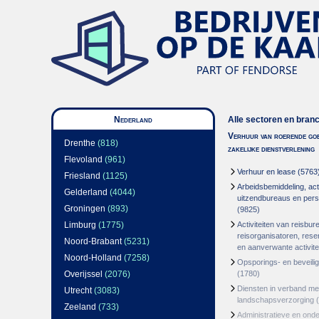
Nederland
Alle sectoren en bran
Verhuur van roerende goe
Drenthe
(818)
zakelijke dienstverlening
Flevoland
(961)
Verhuur en lease
(5763
Friesland
(1125)
Arbeidsbemiddeling, acti
Gelderland
(4044)
uitzendbureaus en per
Groningen
(893)
(9825)
Limburg
(1775)
Activiteiten van reisbur
reisorganisatoren, res
Noord-Brabant
(5231)
en aanverwante activite
Noord-Holland
(7258)
Opsporings- en beveili
Overijssel
(2076)
(1780)
Diensten in verband m
Utrecht
(3083)
landschapsverzorging
(
Zeeland
(733)
Administratieve en ond