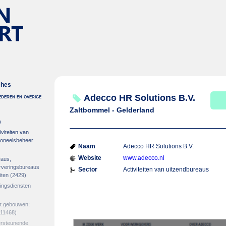
ches
deren en overige
Adecco HR Solutions B.V.
Zaltbommel - Gelderland
)
viteiten van
soneelsbeheer
Naam
Adecco HR Solutions B.V.
Website
www.adecco.nl
eaus,
erveringsbureaus
Sector
Activiteiten van uitzendbureaus
iten
(2429)
gingsdiensten
et gebouwen;
11468)
ersteunende