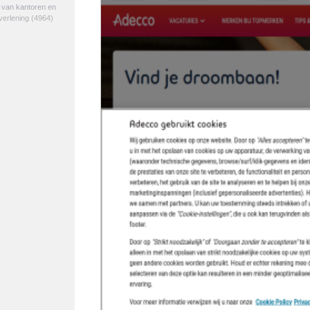
e van kantoren en
verlening
(4964)