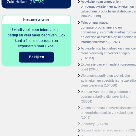
Zuid-Holland
(167739)
Activiteiten van uitgeverijen,
omroepactiviteiten, en activiteiten op 
gebied van productie en distributie va
inhoud
(6380)
Interactieve versie
Telecommunicatie,
computerprogrammering en
U vindt veel meer informatie per
consultancy, informatica-infrastructuu
bedrijf en veel meer bedrijven. Ook
en overige activiteiten op het gebied 
kunt u filters toepassen en
informatiediensten
(22261)
exporteren naar Excel.
Activiteiten op het gebied van financië
dienstverlening en verzekeringen
Bekijken
(107983)
Exploitatie van en handel in onroeren
goed
(23403)
Wetenschappelijke en technische
activiteiten en specialistische zakelijk
dienstverlening
(104508)
Verhuur van roerende goederen en
overige zakelijke dienstverlening
(36354)
Openbaar bestuur, overheidsdienste
en verplichte sociale verzekeringen
(1043)
Onderwijs
(24428)
Gezondheids- en welzijnszorg
(7329