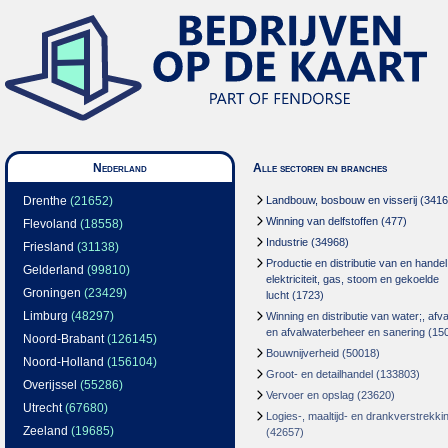
Nederland
Alle sectoren en branches
Drenthe
(21652)
Landbouw, bosbouw en visserij
(3416
Winning van delfstoffen
(477)
Flevoland
(18558)
Industrie
(34968)
Friesland
(31138)
Productie en distributie van en handel
Gelderland
(99810)
elektriciteit, gas, stoom en gekoelde
Groningen
(23429)
lucht
(1723)
Limburg
(48297)
Winning en distributie van water;, afva
en afvalwaterbeheer en sanering
(15
Noord-Brabant
(126145)
Bouwnijverheid
(50018)
Noord-Holland
(156104)
Groot- en detailhandel
(133803)
Overijssel
(55286)
Vervoer en opslag
(23620)
Utrecht
(67680)
Logies-, maaltijd- en drankverstrekki
Zeeland
(19685)
(42657)