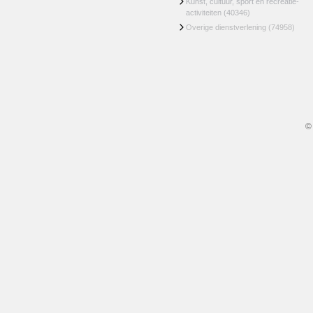
Kunst, cultuur, sport en recreatie-
activiteiten
(40346)
Overige dienstverlening
(74958)
©