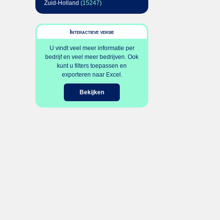
Zuid-Holland
(15247)
Interactieve versie
U vindt veel meer informatie per
bedrijf en veel meer bedrijven. Ook
kunt u filters toepassen en
exporteren naar Excel.
Bekijken