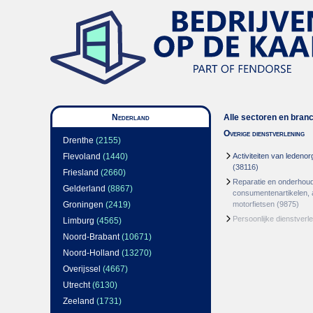
Nederland
Alle sectoren en bran
Overige dienstverlening
Drenthe
(2155)
Flevoland
(1440)
Activiteiten van ledenor
(38116)
Friesland
(2660)
Reparatie en onderhou
Gelderland
(8867)
consumentenartikelen, 
Groningen
(2419)
motorfietsen
(9875)
Persoonlijke dienstverl
Limburg
(4565)
Noord-Brabant
(10671)
Noord-Holland
(13270)
Overijssel
(4667)
Utrecht
(6130)
Zeeland
(1731)