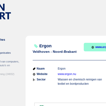
ches
Ergon
www.er
Veldhoven - Noord-Brabant
ganisaties
d van computers,
auto’s en
Naam
Ergon
Website
www.ergon.nu
ening
(24832)
Sector
Wassen en chemisch reinigen van
textiel en bontproducten