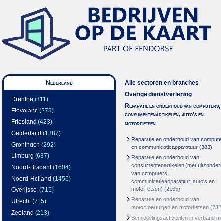
Nederland
Alle sectoren en branches
Overige dienstverlening
Drenthe
(311)
Reparatie en onderhoud van computers,
Flevoland
(275)
consumentenartikelen, auto’s en
Friesland
(423)
motorfietsen
Gelderland
(1387)
Reparatie en onderhoud van comput
Groningen
(292)
en communicatieapparatuur
(383)
Limburg
(637)
Reparatie en onderhoud van
consumentenartikelen (met uitzonder
Noord-Brabant
(1604)
van computers,
Noord-Holland
(1456)
communicatieapparatuur, auto's en
motorfietsen)
(2165)
Overijssel
(715)
Reparatie en onderhoud van
Utrecht
(715)
motorvoertuigen en motorfietsen
(732
Zeeland
(213)
Bemiddelingsactiviteiten in verband m