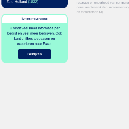
Zuid-Holland
(1832)
reparatie en onderhoud van computer
consumentenartikelen, motorvoertuig
en motorfietsen
(3)
Interactieve versie
U vindt veel meer informatie per
bedrijf en veel meer bedrijven. Ook
kunt u filters toepassen en
exporteren naar Excel.
Bekijken