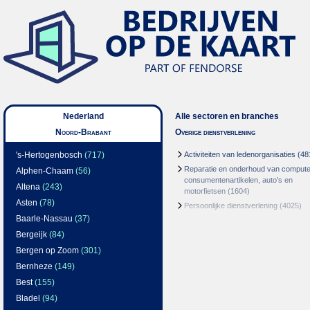
Nederland
Alle sectoren en branches
Noord-Brabant
Overige dienstverlening
's-Hertogenbosch
(717)
Activiteiten van ledenorganisaties
(48
Reparatie en onderhoud van compute
Alphen-Chaam
(56)
consumentenartikelen, auto’s en
Altena
(243)
motorfietsen
(1604)
Asten
(78)
Persoonlijke dienstverlening
(4025)
Baarle-Nassau
(37)
Bergeijk
(84)
Bergen op Zoom
(301)
Bernheze
(149)
Best
(155)
Bladel
(94)