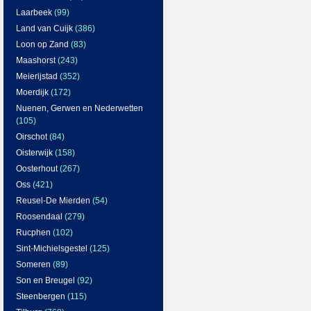
Laarbeek
(99)
Land van Cuijk
(386)
Loon op Zand
(83)
Maashorst
(243)
Meierijstad
(352)
Moerdijk
(172)
Nuenen, Gerwen en Nederwetten
(105)
Oirschot
(84)
Oisterwijk
(158)
Oosterhout
(267)
Oss
(421)
Reusel-De Mierden
(54)
Roosendaal
(279)
Rucphen
(102)
Sint-Michielsgestel
(125)
Someren
(89)
Son en Breugel
(92)
Steenbergen
(115)