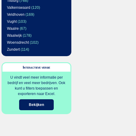
Tilburg
(768)
Valkenswaard
(120)
Veldhoven
(169)
Vught
(103)
Waalre
(67)
Waalwijk
(178)
Woensdrecht
(102)
Zundert
(114)
Interactieve versie
U vindt veel meer informatie per
bedrijf en veel meer bedrijven. Ook
kunt u filters toepassen en
exporteren naar Excel.
Bekijken