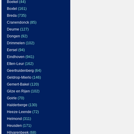
Boekel
(44)
Boxtel
(161)
Breda
(735)
Cranendonck
(85)
Deurne
(127)
Dongen
(92)
Drimmelen
(102)
Eersel
(94)
Eindhoven
(941)
Etten-Leur
(162)
Geertruidenberg
(64)
Geldrop-Mierlo
(146)
Gemert-Bakel
(120)
Gilze en Rijen
(102)
Goirle
(70)
Halderberge
(130)
Heeze-Leende
(72)
Helmond
(311)
Heusden
(171)
Hilvarenbeek
(68)