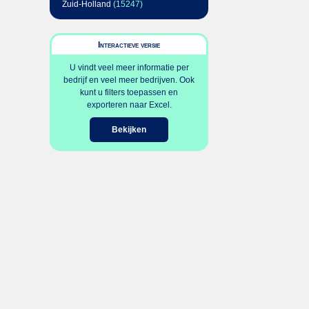
Zuid-Holland
(15247)
Interactieve versie
U vindt veel meer informatie per
bedrijf en veel meer bedrijven. Ook
kunt u filters toepassen en
exporteren naar Excel.
Bekijken