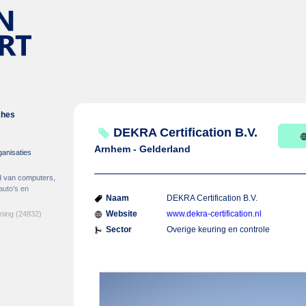
ches
DEKRA Certification B.V.
Arnhem - Gelderland
ganisaties
d van computers,
auto’s en
Naam
DEKRA Certification B.V.
Website
www.dekra-certification.nl
ening
(24832)
Sector
Overige keuring en controle