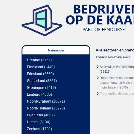
Nederland
Alle sectoren en bran
Overige dienstverlening
Drenthe
(2155)
Flevoland
(1440)
Activiteiten van ledenor
(38116)
Friesland
(2660)
Reparatie en onderhou
Gelderland
(8867)
consumentenartikelen, 
Groningen
(2419)
motorfietsen
(9875)
Persoonlijke dienstverl
Limburg
(4565)
Noord-Brabant
(10671)
Noord-Holland
(13270)
Overijssel
(4667)
Utrecht
(6130)
Zeeland
(1731)