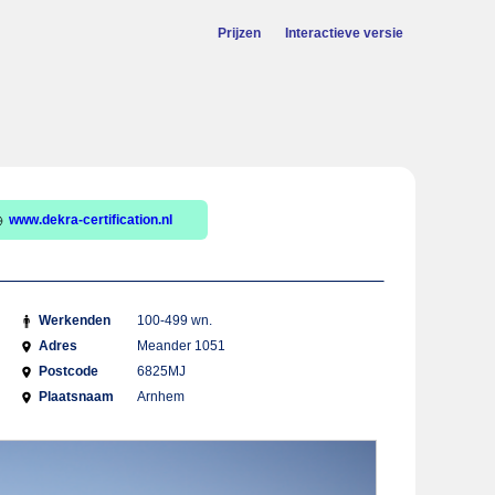
Prijzen
Interactieve versie
www.dekra-certification.nl
Werkenden
100-499 wn.
Adres
Meander 1051
Postcode
6825MJ
Plaatsnaam
Arnhem