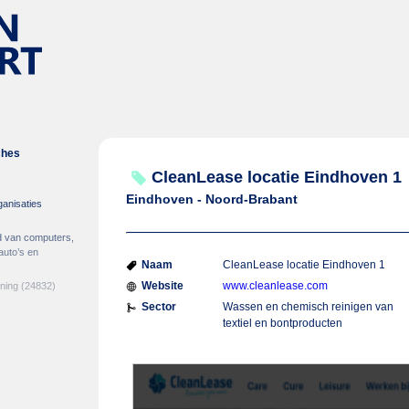
ches
CleanLease locatie Eindhoven 1
Eindhoven - Noord-Brabant
ganisaties
d van computers,
auto’s en
Naam
CleanLease locatie Eindhoven 1
Website
www.cleanlease.com
ening
(24832)
Sector
Wassen en chemisch reinigen van
textiel en bontproducten