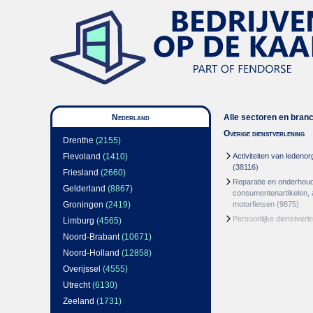
Nederland
Alle sectoren en bran
Overige dienstverlening
Drenthe
(2155)
Flevoland
(1410)
Activiteiten van ledenor
(38116)
Friesland
(2660)
Reparatie en onderhou
Gelderland
(8867)
consumentenartikelen, 
Groningen
(2419)
motorfietsen
(9875)
Persoonlijke dienstverl
Limburg
(4565)
Noord-Brabant
(10671)
Noord-Holland
(12858)
Overijssel
(4555)
Utrecht
(6130)
Zeeland
(1731)