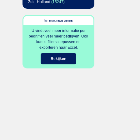
Zuid-Holland
(15247)
Interactieve versie
U vindt veel meer informatie per
bedrijf en veel meer bedrijven. Ook
kunt u filters toepassen en
exporteren naar Excel.
Bekijken