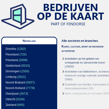
Nederland
Alle sectoren en branches
Kunst, cultuur, sport en recreatie-
Drenthe
(1282)
activiteiten
Flevoland
(720)
Activiteiten op het gebied van
Friesland
(2008)
scheppende en uitvoerende kunst
Gelderland
(5015)
(15632)
Groningen
(1550)
Activiteiten van bibliotheken, archieve
musea en overige culturele activiteite
Limburg
(2611)
(3860)
Noord-Brabant
(5937)
Exploitatie van loterijen, kansspelen 
Noord-Holland
(7778)
kansspelautomaten
(83)
Overijssel
(2673)
Sport, ontspanning en recreatie
(2091
Utrecht
(3104)
Zeeland
(945)