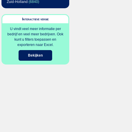
Zuid-Holland
(6840)
Interactieve versie
U vindt veel meer informatie per
bedrijf en veel meer bedrijven. Ook
kunt u filters toepassen en
exporteren naar Excel.
Bekijken