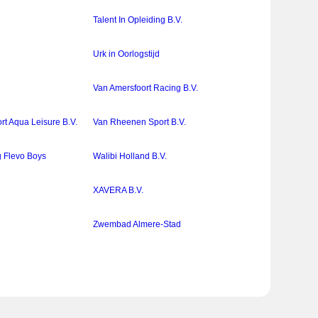
Talent In Opleiding B.V.
Urk in Oorlogstijd
Van Amersfoort Racing B.V.
t Aqua Leisure B.V.
Van Rheenen Sport B.V.
g Flevo Boys
Walibi Holland B.V.
XAVERA B.V.
Zwembad Almere-Stad