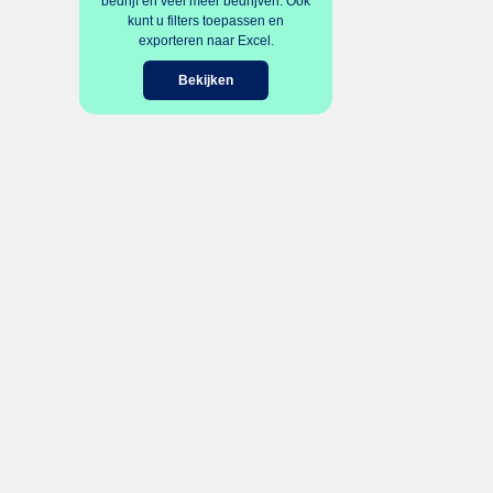
bedrijf en veel meer bedrijven. Ook
kunt u filters toepassen en
exporteren naar Excel.
Bekijken