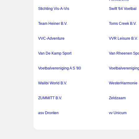
Stichting Vis-A-Vis
Swift '64 Voetbal
Team Heiner B.V.
Toms Creek B.V.
VVC-Adventure
VVR Leisure B.V.
Van De Kamp Sport
Van Rheenen Spor
Voetbalvereniging A S '80
Voetbalverenigin
Walibi World B.V.
WesterHarmonie
ZUMMITT B.V.
Zeldzaam
asv Dronten
vv Unicum