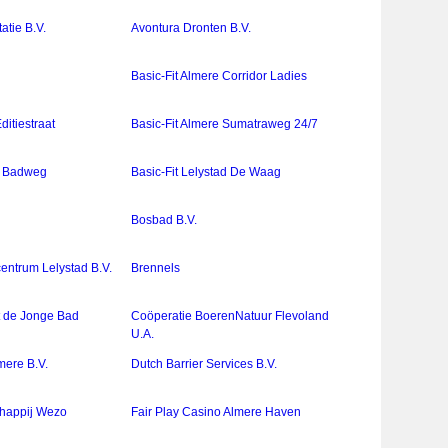
atie B.V.
Avontura Dronten B.V.
Basic-Fit Almere Corridor Ladies
ditiestraat
Basic-Fit Almere Sumatraweg 24/7
ad Badweg
Basic-Fit Lelystad De Waag
Bosbad B.V.
entrum Lelystad B.V.
Brennels
t de Jonge Bad
Coöperatie BoerenNatuur Flevoland
U.A.
mere B.V.
Dutch Barrier Services B.V.
chappij Wezo
Fair Play Casino Almere Haven