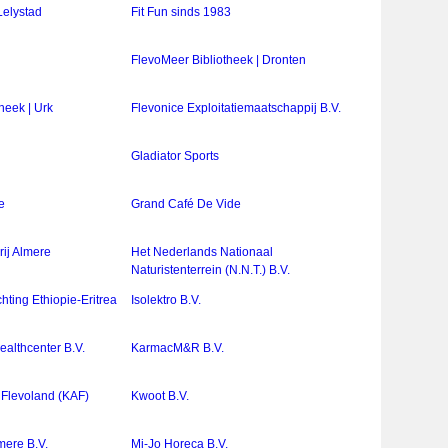
Lelystad
Fit Fun sinds 1983
FlevoMeer Bibliotheek | Dronten
heek | Urk
Flevonice Exploitatiemaatschappij B.V.
Gladiator Sports
e
Grand Café De Vide
ij Almere
Het Nederlands Nationaal
Naturistenterrein (N.N.T.) B.V.
chting Ethiopie-Eritrea
Isolektro B.V.
ealthcenter B.V.
KarmacM&R B.V.
 Flevoland (KAF)
Kwoot B.V.
mere B.V.
Mi-Jo Horeca B.V.