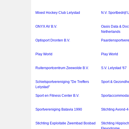
Mixed Hockey Club Lelystad
N.V. Sportbedrijf 
ONYX AV B.V.
Oasis Data & Do
Netherlands
Optisport Dronten B.V.
Paardensportveren
Play World
Play World
Ruitersportcentrum Zeewolde B.V.
S.V. Lelystad '67
Schietsportvereniging "De Treffers
Sport & Gezondh
Lelystad"
Sport en Fitness Center B.V.
Sportaccommodati
Sportvereniging Batavia 1990
Stichting Avond
Stichting Exploitatie Zwembad Bosbad
Stichting Hippisc
Flevodrome