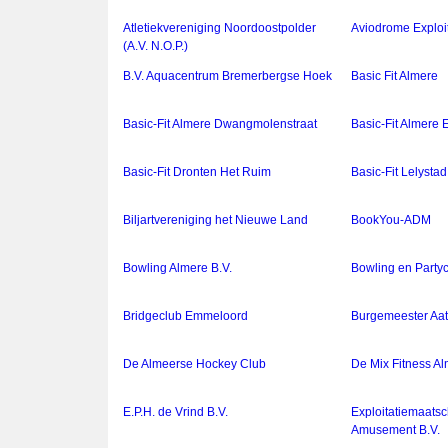
Atletiekvereniging Noordoostpolder
Aviodrome Exploit
(A.V. N.O.P.)
B.V. Aquacentrum Bremerbergse Hoek
Basic Fit Almere
Basic-Fit Almere Dwangmolenstraat
Basic-Fit Almere E
Basic-Fit Dronten Het Ruim
Basic-Fit Lelyst
Biljartvereniging het Nieuwe Land
BookYou-ADM
Bowling Almere B.V.
Bowling en Partyc
Bridgeclub Emmeloord
Burgemeester Aa
De Almeerse Hockey Club
De Mix Fitness Al
E.P.H. de Vrind B.V.
Exploitatiemaats
Amusement B.V.