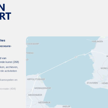
ches
recreatie-
ed van
ende kunst
(268)
heken, archieven,
le activiteiten
n, kansspelen en
ecreatie
(404)