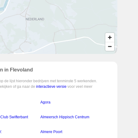
en in Flevoland
op de lijst hieronder bedrijven met tenminste 5 werkenden.
bekijken of ga naar de
interactieve versie
voor veel meer
Agora
Club Swifterbant
Almeersch Hippisch Centrum
V.
Almere Poort