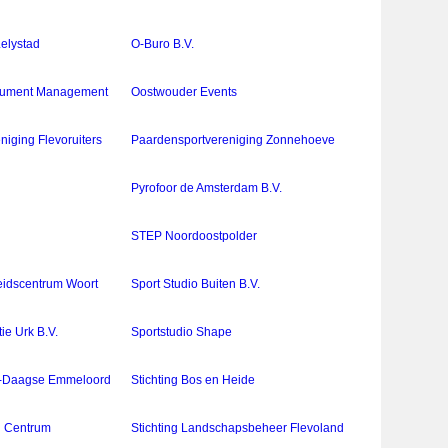
Lelystad
O-Buro B.V.
cument Management
Oostwouder Events
iging Flevoruiters
Paardensportvereniging Zonnehoeve
Pyrofoor de Amsterdam B.V.
STEP Noordoostpolder
eidscentrum Woort
Sport Studio Buiten B.V.
e Urk B.V.
Sportstudio Shape
-4-Daagse Emmeloord
Stichting Bos en Heide
h Centrum
Stichting Landschapsbeheer Flevoland