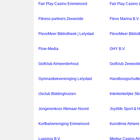
Fair Play Casino Emmeloord
Fair Play Casino 
Fitness partners Zeewolde
Flevo Marina B.V.
FlevoMeer Bibliotheek | Lelystad
FlevoMeer Bibliot
Flow-Media
GHY B.V.
Golfclub Almeerderhout
Golfclub Zeewold
Gymnastiekvereniging Lelystad
Handboogschutter
IJsclub Biddinghuizen
Interkerkelijke Sti
Jongerenkoor Alkmaar-Noord
Joy4life Sport & H
Korfbalvereniging Emmeloord
Kunstlinie Almere
Luxonos B.V.
Merkur Casino Al