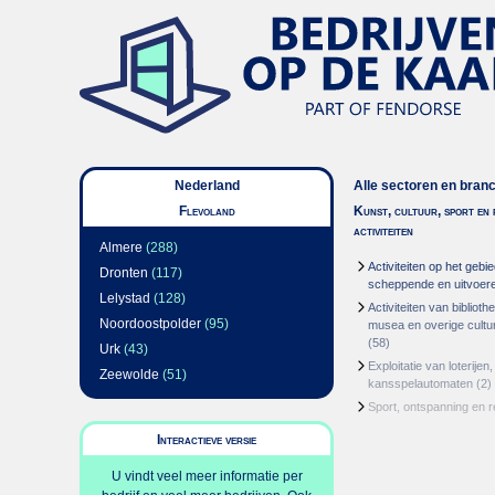
Nederland
Alle sectoren en bran
Flevoland
Kunst, cultuur, sport en 
activiteiten
Almere
(288)
Activiteiten op het gebi
Dronten
(117)
scheppende en uitvoer
Lelystad
(128)
Activiteiten van bibliot
Noordoostpolder
(95)
musea en overige culture
(58)
Urk
(43)
Exploitatie van loterije
Zeewolde
(51)
kansspelautomaten
(2)
Sport, ontspanning en r
Interactieve versie
U vindt veel meer informatie per