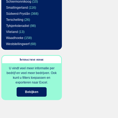
Schiermonnikoog
(10)
Smallingerland
(116)
Súdwest-Fryslân
(368)
Terschelling
(26)
Tytsjerksteradiel
(98)
Vlieland
(13)
Waadhoeke
(158)
Weststellingwerf
(68)
Interactieve versie
U vindt veel meer informatie per
bedrijf en veel meer bedrijven. Ook
kunt u filters toepassen en
exporteren naar Excel.
Bekijken