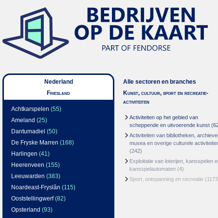
Nederland
Alle sectoren en branches
Friesland
Kunst, cultuur, sport en recreatie-
activiteiten
Achtkarspelen
(55)
Activiteiten op het gebied van
Ameland
(25)
scheppende en uitvoerende kunst
(6
Dantumadiel
(50)
Activiteiten van bibliotheken, archieve
De Fryske Marren
(168)
musea en overige culturele activiteite
(242)
Harlingen
(41)
Exploitatie van loterijen, kansspelen 
Heerenveen
(155)
kansspelautomaten
(4)
Leeuwarden
(383)
Sport, ontspanning en recreatie
(1173
Noardeast-Fryslân
(115)
Ooststellingwerf
(82)
Opsterland
(93)