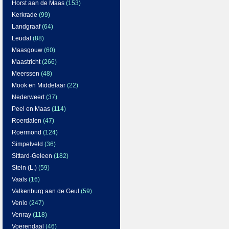
Horst aan de Maas
(153)
Kerkrade
(99)
Landgraaf
(64)
Leudal
(88)
Maasgouw
(60)
Maastricht
(266)
Meerssen
(48)
Mook en Middelaar
(22)
Nederweert
(37)
Peel en Maas
(114)
Roerdalen
(47)
Roermond
(124)
Simpelveld
(36)
Sittard-Geleen
(182)
Stein (L.)
(59)
Vaals
(16)
Valkenburg aan de Geul
(59)
Venlo
(247)
Venray
(118)
Voerendaal
(46)