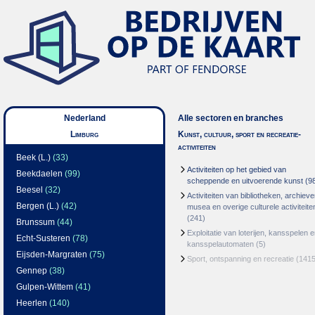
Nederland
Alle sectoren en branches
Limburg
Kunst, cultuur, sport en recreatie-
activiteiten
Beek (L.)
(33)
Activiteiten op het gebied van
Beekdaelen
(99)
scheppende en uitvoerende kunst
(9
Beesel
(32)
Activiteiten van bibliotheken, archieve
Bergen (L.)
(42)
musea en overige culturele activiteite
(241)
Brunssum
(44)
Exploitatie van loterijen, kansspelen 
Echt-Susteren
(78)
kansspelautomaten
(5)
Eijsden-Margraten
(75)
Sport, ontspanning en recreatie
(1415
Gennep
(38)
Gulpen-Wittem
(41)
Heerlen
(140)