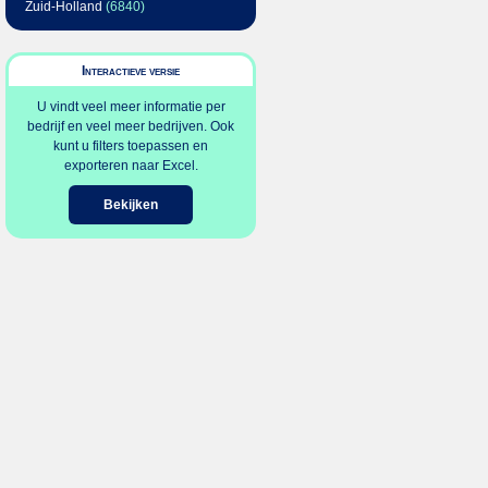
Zuid-Holland
(6840)
Interactieve versie
U vindt veel meer informatie per
bedrijf en veel meer bedrijven. Ook
kunt u filters toepassen en
exporteren naar Excel.
Bekijken