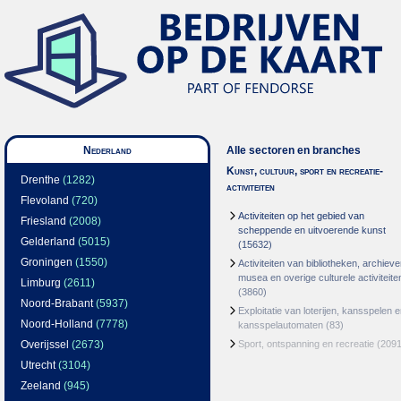
Nederland
Alle sectoren en branches
Kunst, cultuur, sport en recreatie-
Drenthe
(1282)
activiteiten
Flevoland
(720)
Activiteiten op het gebied van
Friesland
(2008)
scheppende en uitvoerende kunst
Gelderland
(5015)
(15632)
Groningen
(1550)
Activiteiten van bibliotheken, archieve
musea en overige culturele activiteite
Limburg
(2611)
(3860)
Noord-Brabant
(5937)
Exploitatie van loterijen, kansspelen 
Noord-Holland
(7778)
kansspelautomaten
(83)
Overijssel
(2673)
Sport, ontspanning en recreatie
(2091
Utrecht
(3104)
Zeeland
(945)