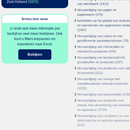
Zuid-Holland
(5825)
van vlechtwerk
(1412)
Vervaardiging van papier en
papierwaren
(274)
Interactieve versie
Activiteiten op het gebied van drukwe
en reproductie van opgenomen medi
U vindt veel meer informatie per
(1487)
bedrijf en veel meer bedrijven. Ook
Vervaardiging van cokes en van
kunt u filters toepassen en
geraffineerde aardolieproducten
(78)
exporteren naar Excel.
Vervaardiging van chemicaliën en
chemische producten
(976)
Bekijken
Vervaardiging van farmaceutische
grondstoffen en producten
(267)
Vervaardiging van producten van rub
of kunststof
(1111)
Vervaardiging van overige niet-
metaalhoudende minerale producten
(1223)
Vervaardiging van basismetalen
(240
Vervaardiging van producten van
metaal, met uitzondering van machin
en apparatuur
(5724)
Vervaardiging van computers en van
elektronische en optische apparatuur
(823)