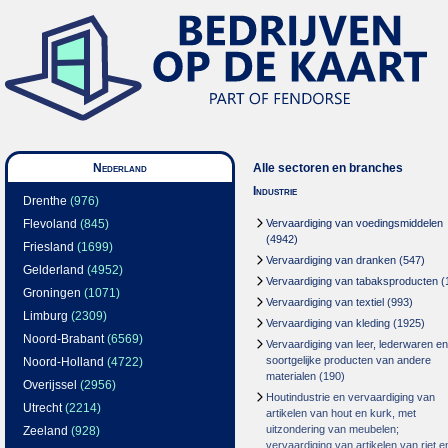
Nederland
Alle sectoren en branches
Industrie
Drenthe
(976)
Flevoland
(845)
Vervaardiging van voedingsmiddelen
(4942)
Friesland
(1699)
Vervaardiging van dranken
(547)
Gelderland
(4952)
Vervaardiging van tabaksproducten
(
Groningen
(1071)
Vervaardiging van textiel
(993)
Limburg
(2309)
Vervaardiging van kleding
(1925)
Noord-Brabant
(6569)
Vervaardiging van leer, lederwaren en
soortgelijke producten van andere
Noord-Holland
(4722)
materialen
(190)
Overijssel
(2956)
Houtindustrie en vervaardiging van
Utrecht
(2214)
artikelen van hout en kurk, met
uitzondering van meubelen;
Zeeland
(928)
vervaardiging van artikelen van riet e