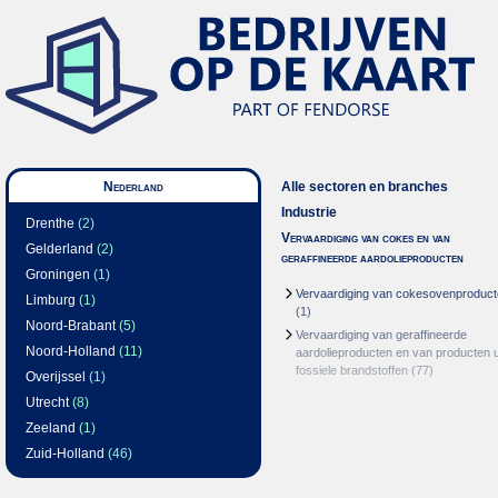
Nederland
Alle sectoren en branches
Industrie
Drenthe
(2)
Vervaardiging van cokes en van
Gelderland
(2)
geraffineerde aardolieproducten
Groningen
(1)
Vervaardiging van cokesovenproduc
Limburg
(1)
(1)
Noord-Brabant
(5)
Vervaardiging van geraffineerde
Noord-Holland
(11)
aardolieproducten en van producten u
fossiele brandstoffen
(77)
Overijssel
(1)
Utrecht
(8)
Zeeland
(1)
Zuid-Holland
(46)