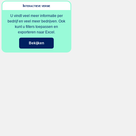
Interactieve versie
U vindt veel meer informatie per
bedrijf en veel meer bedrijven. Ook
kunt u filters toepassen en
exporteren naar Excel.
Bekijken