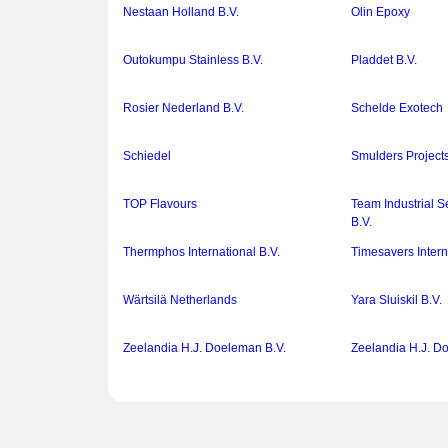
Nestaan Holland B.V.
Olin Epoxy
Outokumpu Stainless B.V.
Pladdet B.V.
Rosier Nederland B.V.
Schelde Exotech
Schiedel
Smulders Projects
TOP Flavours
Team Industrial S
B.V.
Thermphos International B.V.
Timesavers Intern
Wärtsilä Netherlands
Yara Sluiskil B.V.
Zeelandia H.J. Doeleman B.V.
Zeelandia H.J. D