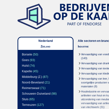
Nederland
Alle sectoren en bran
Zeeland
Industrie
Borsele
(50)
Vervaardiging van voed
(143)
Goes
(93)
Vervaardiging van dran
Hulst
(74)
Vervaardiging van textie
Kapelle
(45)
Vervaardiging van kledi
Middelburg (Z.)
(87)
Vervaardiging van leer,
Noord-Beveland
(21)
soortgelijke producten 
materialen
(8)
Reimerswaal
(71)
Houtindustrie en vervaa
Schouwen-Duiveland
(98)
artikelen van hout en k
Sluis
(65)
uitzondering van meube
vervaardiging van artike
Terneuzen
(127)
van vlechtwerk
(31)