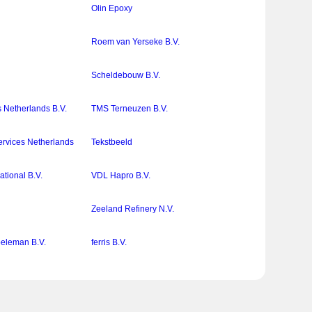
Olin Epoxy
Roem van Yerseke B.V.
Scheldebouw B.V.
 Netherlands B.V.
TMS Terneuzen B.V.
ervices Netherlands
Tekstbeeld
ational B.V.
VDL Hapro B.V.
Zeeland Refinery N.V.
oeleman B.V.
ferris B.V.