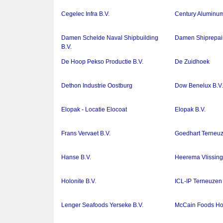
Cegelec Infra B.V.
Century Aluminum
Damen Schelde Naval Shipbuilding
Damen Shiprepair
B.V.
De Hoop Pekso Productie B.V.
De Zuidhoek
Dethon Industrie Oostburg
Dow Benelux B.V
Elopak - Locatie Elocoat
Elopak B.V.
Frans Vervaet B.V.
Goedhart Terneuz
Hanse B.V.
Heerema Vlissing
Holonite B.V.
ICL-IP Terneuzen 
Lenger Seafoods Yerseke B.V.
McCain Foods Hol