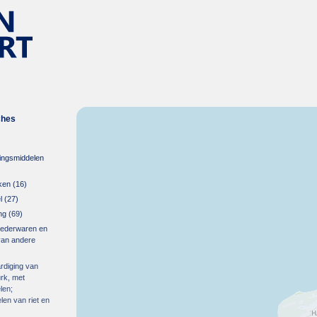
ches
ingsmiddelen
ken
(16)
l
(27)
ng
(69)
 lederwaren en
van andere
rdiging van
urk, met
len;
len van riet en