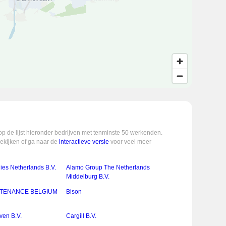
op de lijst hieronder bedrijven met tenminste 50 werkenden.
bekijken of ga naar de
interactieve versie
voor veel meer
ies Netherlands B.V.
Alamo Group The Netherlands
Middelburg B.V.
NTENANCE BELGIUM
Bison
en B.V.
Cargill B.V.