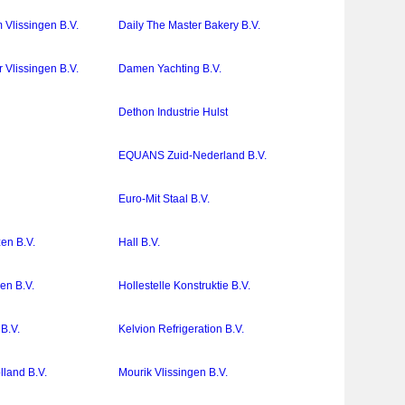
 Vlissingen B.V.
Daily The Master Bakery B.V.
 Vlissingen B.V.
Damen Yachting B.V.
Dethon Industrie Hulst
.
EQUANS Zuid-Nederland B.V.
Euro-Mit Staal B.V.
en B.V.
Hall B.V.
en B.V.
Hollestelle Konstruktie B.V.
B.V.
Kelvion Refrigeration B.V.
land B.V.
Mourik Vlissingen B.V.