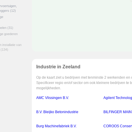
rvoertuigen,
eggers
(12)
ige
belen
(31)
ige goederen
 installatie van
(134)
Industrie in Zeeland
Op de kaart ziet u bedrijven met tenminste 2 werkenden en 
Specificeer regio en/of sector om ook kleinere bedrijven te 
mogelijkheden.
AMC Vlissingen B.V.
Agilent Technolog
B.V. Bleijko Betonindustrie
BILFINGER MAI
Burg Machinefabriek B.V.
COROOS Conserv