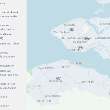
r en
ied van drukwerk
genomen media
s en van
roducten
(1)
icaliën en
31)
ucten van rubber
ge niet-
le producten
smetalen
(4)
ucten van
ng van machines
puters en van
he apparatuur
rische
hines en