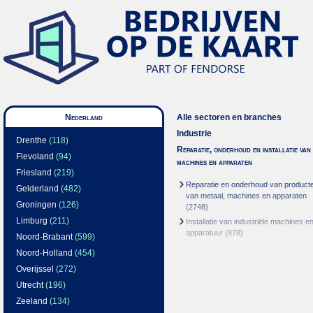
Nederland
Alle sectoren en branches
Industrie
Drenthe
(118)
Reparatie, onderhoud en installatie van
Flevoland
(94)
machines en apparaten
Friesland
(219)
Reparatie en onderhoud van product
Gelderland
(482)
van metaal, machines en apparaten
Groningen
(126)
(2748)
Limburg
(211)
Installatie van industriële machines e
apparatuur
(878)
Noord-Brabant
(599)
Noord-Holland
(454)
Overijssel
(272)
Utrecht
(196)
Zeeland
(134)