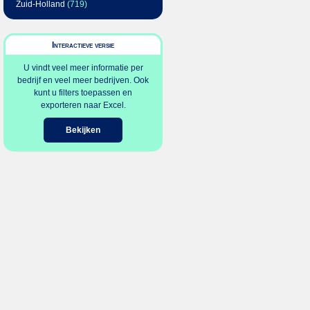
Zuid-Holland
(719)
Interactieve versie
U vindt veel meer informatie per
bedrijf en veel meer bedrijven. Ook
kunt u filters toepassen en
exporteren naar Excel.
Bekijken