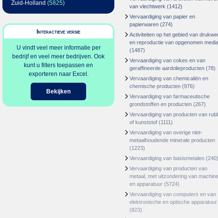
Zuid-Holland
(5825)
van vlechtwerk
(1412)
Vervaardiging van papier en
papierwaren
(274)
Interactieve versie
Activiteiten op het gebied van drukwe
en reproductie van opgenomen medi
U vindt veel meer informatie per
(1487)
bedrijf en veel meer bedrijven. Ook
Vervaardiging van cokes en van
kunt u filters toepassen en
geraffineerde aardolieproducten
(78)
exporteren naar Excel.
Vervaardiging van chemicaliën en
chemische producten
(976)
Bekijken
Vervaardiging van farmaceutische
grondstoffen en producten
(267)
Vervaardiging van producten van rub
of kunststof
(1111)
Vervaardiging van overige niet-
metaalhoudende minerale producten
(1223)
Vervaardiging van basismetalen
(240
Vervaardiging van producten van
metaal, met uitzondering van machin
en apparatuur
(5724)
Vervaardiging van computers en van
elektronische en optische apparatuur
(823)