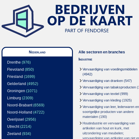
Nederland
Alle sectoren en branches
Industrie
Drenthe
(976)
Flevoland
(850)
Vervaardiging van voedingsmiddelen
(4942)
Friesland
(1699)
Vervaardiging van dranken
(547)
Gelderland
(4952)
Vervaardiging van tabaksproducten
(
Groningen
(1071)
Vervaardiging van textiel
(999)
Limburg
(2309)
Vervaardiging van kleding
(1925)
Noord-Brabant
(6569)
Vervaardiging van leer, lederwaren en
soortgelijke producten van andere
Noord-Holland
(4722)
materialen
(190)
Overijssel
(2956)
Houtindustrie en vervaardiging van
Utrecht
(2214)
artikelen van hout en kurk, met
uitzondering van meubelen;
Zeeland
(934)
vervaardiging van artikelen van riet e