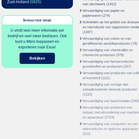
Zuid-Holland
(5825)
van vlechtwerk
(1412)
Vervaardiging van papier en
papierwaren
(274)
Interactieve versie
Activiteiten op het gebied van drukwe
en reproductie van opgenomen medi
U vindt veel meer informatie per
(1487)
bedrijf en veel meer bedrijven. Ook
Vervaardiging van cokes en van
kunt u filters toepassen en
geraffineerde aardolieproducten
(78)
exporteren naar Excel.
Vervaardiging van chemicaliën en
chemische producten
(976)
Bekijken
Vervaardiging van farmaceutische
grondstoffen en producten
(267)
Vervaardiging van producten van rub
of kunststof
(1111)
Vervaardiging van overige niet-
metaalhoudende minerale producten
(1223)
Vervaardiging van basismetalen
(240
Vervaardiging van producten van
metaal, met uitzondering van machin
en apparatuur
(5724)
Vervaardiging van computers en van
elektronische en optische apparatuur
(823)