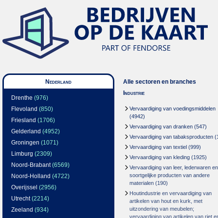
Nederland
Alle sectoren en branches
Industrie
Drenthe
(976)
Flevoland
(850)
Vervaardiging van voedingsmiddelen
(4942)
Friesland
(1706)
Vervaardiging van dranken
(547)
Gelderland
(4952)
Vervaardiging van tabaksproducten
(
Groningen
(1071)
Vervaardiging van textiel
(999)
Limburg
(2309)
Vervaardiging van kleding
(1925)
Noord-Brabant
(6569)
Vervaardiging van leer, lederwaren en
soortgelijke producten van andere
Noord-Holland
(4722)
materialen
(190)
Overijssel
(2956)
Houtindustrie en vervaardiging van
Utrecht
(2214)
artikelen van hout en kurk, met
uitzondering van meubelen;
Zeeland
(934)
vervaardiging van artikelen van riet e