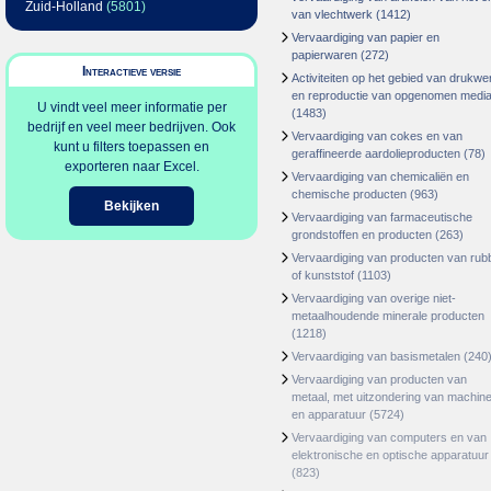
Zuid-Holland
(5801)
van vlechtwerk
(1412)
Vervaardiging van papier en
papierwaren
(272)
Interactieve versie
Activiteiten op het gebied van drukwe
en reproductie van opgenomen medi
U vindt veel meer informatie per
(1483)
bedrijf en veel meer bedrijven. Ook
Vervaardiging van cokes en van
kunt u filters toepassen en
geraffineerde aardolieproducten
(78)
exporteren naar Excel.
Vervaardiging van chemicaliën en
chemische producten
(963)
Bekijken
Vervaardiging van farmaceutische
grondstoffen en producten
(263)
Vervaardiging van producten van rub
of kunststof
(1103)
Vervaardiging van overige niet-
metaalhoudende minerale producten
(1218)
Vervaardiging van basismetalen
(240
Vervaardiging van producten van
metaal, met uitzondering van machin
en apparatuur
(5724)
Vervaardiging van computers en van
elektronische en optische apparatuur
(823)