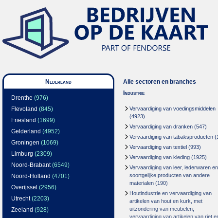
Nederland
Alle sectoren en branches
Industrie
Drenthe
(976)
Flevoland
(845)
Vervaardiging van voedingsmiddelen
(4923)
Friesland
(1699)
Vervaardiging van dranken
(547)
Gelderland
(4952)
Vervaardiging van tabaksproducten
(
Groningen
(1069)
Vervaardiging van textiel
(993)
Limburg
(2309)
Vervaardiging van kleding
(1925)
Noord-Brabant
(6549)
Vervaardiging van leer, lederwaren en
soortgelijke producten van andere
Noord-Holland
(4701)
materialen
(190)
Overijssel
(2956)
Houtindustrie en vervaardiging van
Utrecht
(2203)
artikelen van hout en kurk, met
uitzondering van meubelen;
Zeeland
(928)
vervaardiging van artikelen van riet e