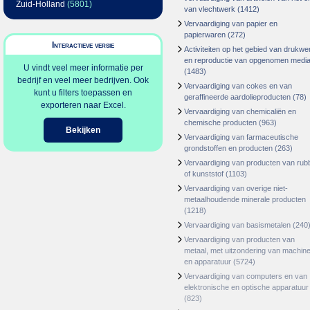
Zuid-Holland
(5801)
van vlechtwerk
(1412)
Vervaardiging van papier en
papierwaren
(272)
Interactieve versie
Activiteiten op het gebied van drukwe
en reproductie van opgenomen medi
U vindt veel meer informatie per
(1483)
bedrijf en veel meer bedrijven. Ook
Vervaardiging van cokes en van
kunt u filters toepassen en
geraffineerde aardolieproducten
(78)
exporteren naar Excel.
Vervaardiging van chemicaliën en
chemische producten
(963)
Bekijken
Vervaardiging van farmaceutische
grondstoffen en producten
(263)
Vervaardiging van producten van rub
of kunststof
(1103)
Vervaardiging van overige niet-
metaalhoudende minerale producten
(1218)
Vervaardiging van basismetalen
(240
Vervaardiging van producten van
metaal, met uitzondering van machin
en apparatuur
(5724)
Vervaardiging van computers en van
elektronische en optische apparatuur
(823)