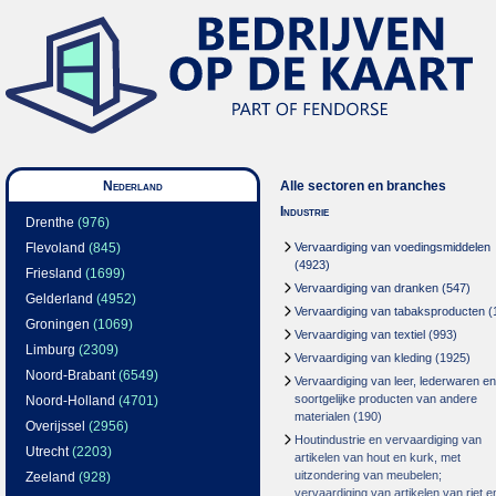
Nederland
Alle sectoren en branches
Industrie
Drenthe
(976)
Flevoland
(845)
Vervaardiging van voedingsmiddelen
(4923)
Friesland
(1699)
Vervaardiging van dranken
(547)
Gelderland
(4952)
Vervaardiging van tabaksproducten
(
Groningen
(1069)
Vervaardiging van textiel
(993)
Limburg
(2309)
Vervaardiging van kleding
(1925)
Noord-Brabant
(6549)
Vervaardiging van leer, lederwaren en
soortgelijke producten van andere
Noord-Holland
(4701)
materialen
(190)
Overijssel
(2956)
Houtindustrie en vervaardiging van
Utrecht
(2203)
artikelen van hout en kurk, met
uitzondering van meubelen;
Zeeland
(928)
vervaardiging van artikelen van riet e