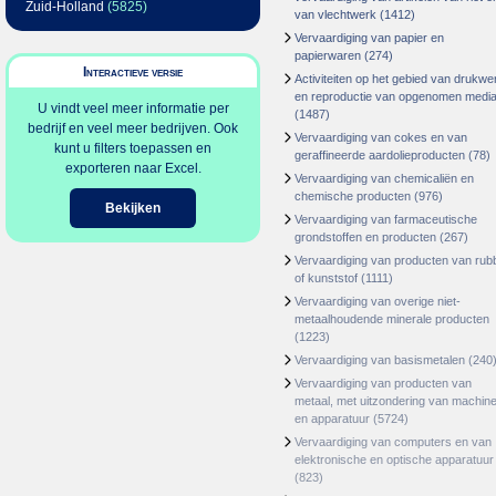
Zuid-Holland
(5825)
van vlechtwerk
(1412)
Vervaardiging van papier en
papierwaren
(274)
Interactieve versie
Activiteiten op het gebied van drukwe
en reproductie van opgenomen medi
U vindt veel meer informatie per
(1487)
bedrijf en veel meer bedrijven. Ook
Vervaardiging van cokes en van
kunt u filters toepassen en
geraffineerde aardolieproducten
(78)
exporteren naar Excel.
Vervaardiging van chemicaliën en
chemische producten
(976)
Bekijken
Vervaardiging van farmaceutische
grondstoffen en producten
(267)
Vervaardiging van producten van rub
of kunststof
(1111)
Vervaardiging van overige niet-
metaalhoudende minerale producten
(1223)
Vervaardiging van basismetalen
(240
Vervaardiging van producten van
metaal, met uitzondering van machin
en apparatuur
(5724)
Vervaardiging van computers en van
elektronische en optische apparatuur
(823)