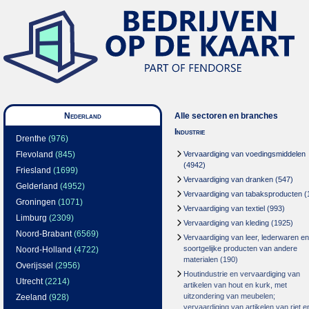
Nederland
Alle sectoren en branches
Industrie
Drenthe
(976)
Flevoland
(845)
Vervaardiging van voedingsmiddelen
(4942)
Friesland
(1699)
Vervaardiging van dranken
(547)
Gelderland
(4952)
Vervaardiging van tabaksproducten
(
Groningen
(1071)
Vervaardiging van textiel
(993)
Limburg
(2309)
Vervaardiging van kleding
(1925)
Noord-Brabant
(6569)
Vervaardiging van leer, lederwaren en
soortgelijke producten van andere
Noord-Holland
(4722)
materialen
(190)
Overijssel
(2956)
Houtindustrie en vervaardiging van
Utrecht
(2214)
artikelen van hout en kurk, met
uitzondering van meubelen;
Zeeland
(928)
vervaardiging van artikelen van riet e