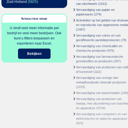
Zuid-Holland
(5825)
van vlechtwerk
(1412)
Vervaardiging van papier en
papierwaren
(274)
Interactieve versie
Activiteiten op het gebied van drukwe
en reproductie van opgenomen medi
U vindt veel meer informatie per
(1487)
bedrijf en veel meer bedrijven. Ook
Vervaardiging van cokes en van
kunt u filters toepassen en
geraffineerde aardolieproducten
(78)
exporteren naar Excel.
Vervaardiging van chemicaliën en
chemische producten
(976)
Bekijken
Vervaardiging van farmaceutische
grondstoffen en producten
(267)
Vervaardiging van producten van rub
of kunststof
(1111)
Vervaardiging van overige niet-
metaalhoudende minerale producten
(1223)
Vervaardiging van basismetalen
(240
Vervaardiging van producten van
metaal, met uitzondering van machin
en apparatuur
(5724)
Vervaardiging van computers en van
elektronische en optische apparatuur
(823)