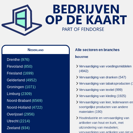
Nederland
Alle sectoren en branches
Industrie
Drenthe
(976)
Flevoland
(850)
Vervaardiging van voedingsmiddelen
(4942)
Friesland
(1699)
Vervaardiging van dranken
(547)
Gelderland
(4952)
Vervaardiging van tabaksproducten
(
Groningen
(1071)
Vervaardiging van textiel
(999)
Limburg
(2309)
Vervaardiging van kleding
(1925)
Noord-Brabant
(6569)
Vervaardiging van leer, lederwaren en
soortgelijke producten van andere
Noord-Holland
(4722)
materialen
(190)
Overijssel
(2956)
Houtindustrie en vervaardiging van
Utrecht
(2214)
artikelen van hout en kurk, met
uitzondering van meubelen;
Zeeland
(934)
vervaardiging van artikelen van riet e