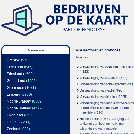
Nederland
Alle sectoren en branches
Industrie
Drenthe
(976)
Flevoland
(845)
Vervaardiging van voedingsmiddelen
(4923)
Friesland
(1699)
Vervaardiging van dranken
(547)
Gelderland
(4952)
Vervaardiging van tabaksproducten
(
Groningen
(1071)
Vervaardiging van textiel
(993)
Limburg
(2309)
Vervaardiging van kleding
(1925)
Noord-Brabant
(6569)
Vervaardiging van leer, lederwaren en
soortgelijke producten van andere
Noord-Holland
(4722)
materialen
(190)
Overijssel
(2956)
Houtindustrie en vervaardiging van
Utrecht
(2203)
artikelen van hout en kurk, met
uitzondering van meubelen;
Zeeland
(928)
vervaardiging van artikelen van riet e