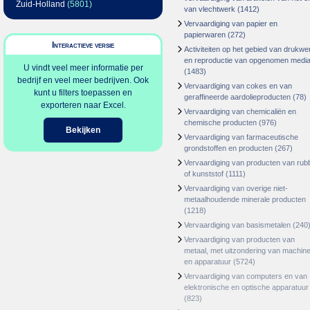
Zuid-Holland
(5801)
van vlechtwerk
(1412)
Vervaardiging van papier en
papierwaren
(272)
Interactieve versie
Activiteiten op het gebied van drukwe
en reproductie van opgenomen medi
U vindt veel meer informatie per
(1483)
bedrijf en veel meer bedrijven. Ook
Vervaardiging van cokes en van
kunt u filters toepassen en
geraffineerde aardolieproducten
(78)
exporteren naar Excel.
Vervaardiging van chemicaliën en
chemische producten
(976)
Bekijken
Vervaardiging van farmaceutische
grondstoffen en producten
(267)
Vervaardiging van producten van rub
of kunststof
(1111)
Vervaardiging van overige niet-
metaalhoudende minerale producten
(1218)
Vervaardiging van basismetalen
(240
Vervaardiging van producten van
metaal, met uitzondering van machin
en apparatuur
(5724)
Vervaardiging van computers en van
elektronische en optische apparatuur
(823)