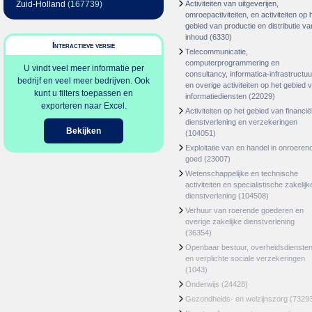
Zuid-Holland
(167739)
Activiteiten van uitgeverijen,
omroepactiviteiten, en activiteiten op 
gebied van productie en distributie va
inhoud
(6330)
Interactieve versie
Telecommunicatie,
computerprogrammering en
U vindt veel meer informatie per
consultancy, informatica-infrastructuu
bedrijf en veel meer bedrijven. Ook
en overige activiteiten op het gebied 
kunt u filters toepassen en
informatiediensten
(22029)
exporteren naar Excel.
Activiteiten op het gebied van financië
dienstverlening en verzekeringen
Bekijken
(104051)
Exploitatie van en handel in onroeren
goed
(23007)
Wetenschappelijke en technische
activiteiten en specialistische zakelijk
dienstverlening
(104508)
Verhuur van roerende goederen en
overige zakelijke dienstverlening
(36354)
Openbaar bestuur, overheidsdienste
en verplichte sociale verzekeringen
(1043)
Onderwijs
(24428)
Gezondheids- en welzijnszorg
(7329