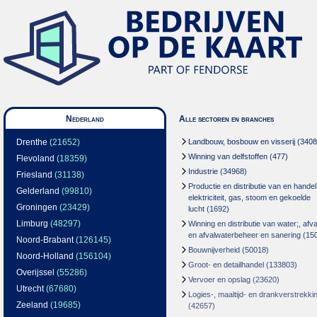
Nederland
Alle sectoren en branches
Drenthe
(21652)
Landbouw, bosbouw en visserij
(3408
Winning van delfstoffen
(477)
Flevoland
(18359)
Industrie
(34968)
Friesland
(31138)
Productie en distributie van en handel
Gelderland
(99810)
elektriciteit, gas, stoom en gekoelde
Groningen
(23429)
lucht
(1692)
Limburg
(48297)
Winning en distributie van water;, afva
en afvalwaterbeheer en sanering
(15
Noord-Brabant
(126145)
Bouwnijverheid
(50018)
Noord-Holland
(156104)
Groot- en detailhandel
(133803)
Overijssel
(55286)
Vervoer en opslag
(23620)
Utrecht
(67680)
Logies-, maaltijd- en drankverstrekki
Zeeland
(19685)
(42657)