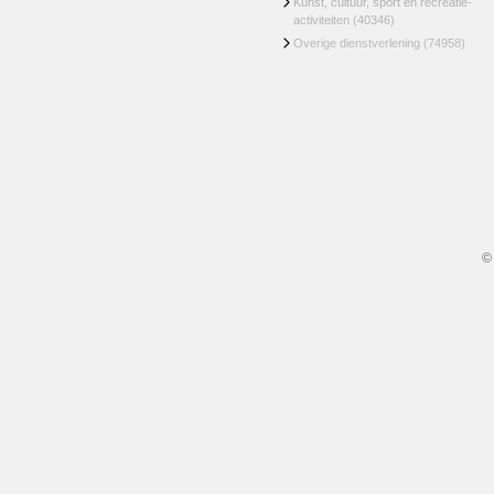
Kunst, cultuur, sport en recreatie-
activiteiten
(40346)
Overige dienstverlening
(74958)
©