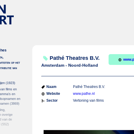
ches
en,
Pathé Theatres B.V.
www.p
viteiten op het
Amsterdam - Noord-Holland
stributie van
ijen
(1923)
Naam
Pathé Theatres B.V.
 van films en
Website
www.pathe.nl
gramma’s en
idsopnamen en
Sector
Vertoning van films
pnamen
(3869)
ing,
 overige
ed van de
d
(552)