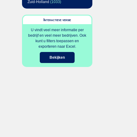
Zuid-Holland
(1033)
Interactieve versie
U vindt veel meer informatie per
bedrijf en veel meer bedrijven. Ook
kunt u filters toepassen en
exporteren naar Excel.
Bekijken