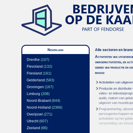
Nederland
Alle sectoren en bran
Activiteiten van uitgeverij
Drenthe
(107)
omroepactiviteiten, en acti
Flevoland
(132)
gebied van productie en di
inhoud
Friesland
(161)
Gelderland
(583)
Activiteiten van uitgever
Groningen
(167)
Productie en distributie
video- en televisiepro
Limburg
(208)
audio, maken van gelu
Noord-Brabant
(644)
uitgeven van muzieko
Noord-Holland
(2366)
Programmering, uitzend
perssagentschappen en
Overijssel
(271)
activiteiten op het gebi
Utrecht
(607)
verspreiding van inhou
Zeeland
(66)