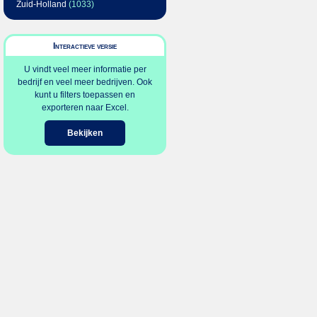
Zuid-Holland
(1033)
Interactieve versie
U vindt veel meer informatie per
bedrijf en veel meer bedrijven. Ook
kunt u filters toepassen en
exporteren naar Excel.
Bekijken