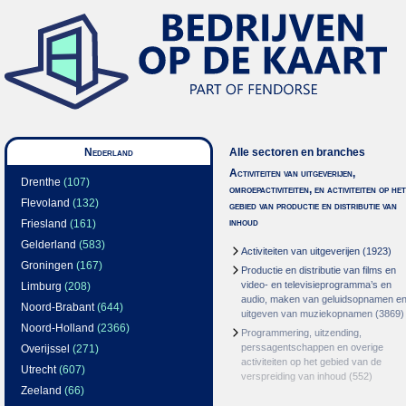
Nederland
Alle sectoren en branches
Activiteiten van uitgeverijen,
Drenthe
(107)
omroepactiviteiten, en activiteiten op het
Flevoland
(132)
gebied van productie en distributie van
inhoud
Friesland
(161)
Gelderland
(583)
Activiteiten van uitgeverijen
(1923)
Groningen
(167)
Productie en distributie van films en
video- en televisieprogramma’s en
Limburg
(208)
audio, maken van geluidsopnamen e
Noord-Brabant
(644)
uitgeven van muziekopnamen
(3869)
Noord-Holland
(2366)
Programmering, uitzending,
perssagentschappen en overige
Overijssel
(271)
activiteiten op het gebied van de
Utrecht
(607)
verspreiding van inhoud
(552)
Zeeland
(66)