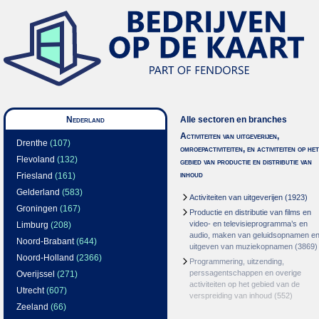
Nederland
Alle sectoren en branches
Activiteiten van uitgeverijen,
Drenthe
(107)
omroepactiviteiten, en activiteiten op het
Flevoland
(132)
gebied van productie en distributie van
inhoud
Friesland
(161)
Gelderland
(583)
Activiteiten van uitgeverijen
(1923)
Groningen
(167)
Productie en distributie van films en
video- en televisieprogramma’s en
Limburg
(208)
audio, maken van geluidsopnamen e
Noord-Brabant
(644)
uitgeven van muziekopnamen
(3869)
Noord-Holland
(2366)
Programmering, uitzending,
perssagentschappen en overige
Overijssel
(271)
activiteiten op het gebied van de
Utrecht
(607)
verspreiding van inhoud
(552)
Zeeland
(66)