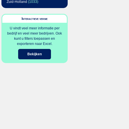
Zuid-Holland
(1033)
Interactieve versie
U vindt veel meer informatie per
bedrijf en veel meer bedrijven. Ook
kunt u filters toepassen en
exporteren naar Excel.
Bekijken