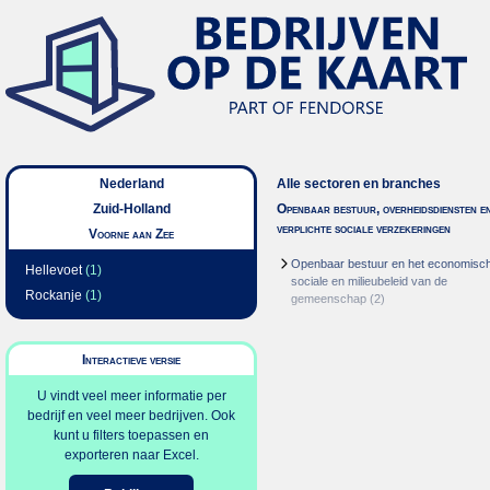
Nederland
Alle sectoren en branches
Zuid-Holland
Openbaar bestuur, overheidsdiensten e
verplichte sociale verzekeringen
Voorne aan Zee
Openbaar bestuur en het economisc
Hellevoet
(1)
sociale en milieubeleid van de
Rockanje
(1)
gemeenschap
(2)
Interactieve versie
U vindt veel meer informatie per
bedrijf en veel meer bedrijven. Ook
kunt u filters toepassen en
exporteren naar Excel.