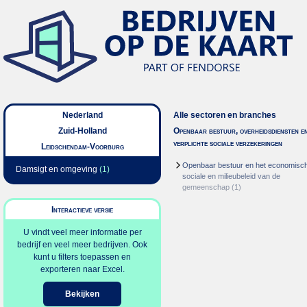
Nederland
Alle sectoren en branches
Zuid-Holland
Openbaar bestuur, overheidsdiensten e
verplichte sociale verzekeringen
Leidschendam-Voorburg
Openbaar bestuur en het economisc
Damsigt en omgeving
(1)
sociale en milieubeleid van de
gemeenschap
(1)
Interactieve versie
U vindt veel meer informatie per
bedrijf en veel meer bedrijven. Ook
kunt u filters toepassen en
exporteren naar Excel.
Bekijken