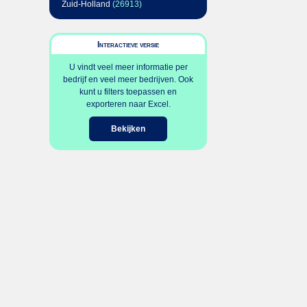
Zuid-Holland
(26913)
Interactieve versie
U vindt veel meer informatie per
bedrijf en veel meer bedrijven. Ook
kunt u filters toepassen en
exporteren naar Excel.
Bekijken