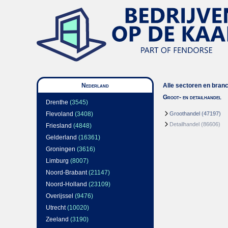
Nederland
Alle sectoren en bran
Groot- en detailhandel
Drenthe
(3545)
Flevoland
(3408)
Groothandel
(47197)
Detailhandel
(86606)
Friesland
(4848)
Gelderland
(16361)
Groningen
(3616)
Limburg
(8007)
Noord-Brabant
(21147)
Noord-Holland
(23109)
Overijssel
(9476)
Utrecht
(10020)
Zeeland
(3190)