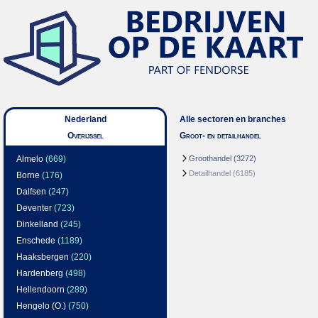
Nederland
Alle sectoren en branches
Overijssel
Groot- en detailhandel
Almelo
(669)
Groothandel
(3272)
Detailhandel
(6185)
Borne
(176)
Dalfsen
(247)
Deventer
(723)
Dinkelland
(245)
Enschede
(1189)
Haaksbergen
(220)
Hardenberg
(498)
Hellendoorn
(289)
Hengelo (O.)
(750)