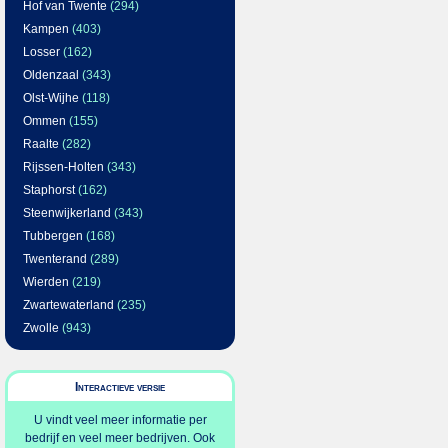
Hof van Twente
(294)
Kampen
(403)
Losser
(162)
Oldenzaal
(343)
Olst-Wijhe
(118)
Ommen
(155)
Raalte
(282)
Rijssen-Holten
(343)
Staphorst
(162)
Steenwijkerland
(343)
Tubbergen
(168)
Twenterand
(289)
Wierden
(219)
Zwartewaterland
(235)
Zwolle
(943)
Interactieve versie
U vindt veel meer informatie per
bedrijf en veel meer bedrijven. Ook