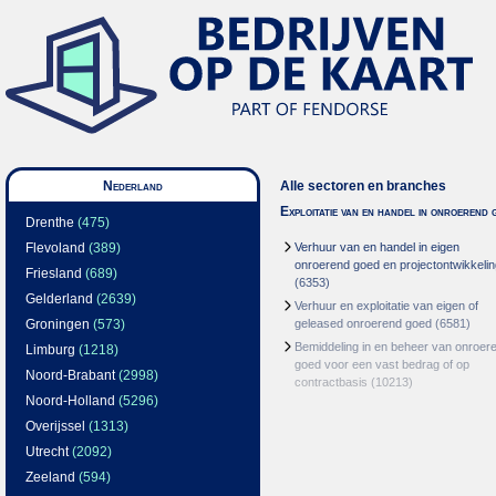
Nederland
Alle sectoren en branches
Exploitatie van en handel in onroerend 
Drenthe
(475)
Flevoland
(389)
Verhuur van en handel in eigen
onroerend goed en projectontwikkelin
Friesland
(689)
(6353)
Gelderland
(2639)
Verhuur en exploitatie van eigen of
Groningen
(573)
geleased onroerend goed
(6581)
Bemiddeling in en beheer van onroer
Limburg
(1218)
goed voor een vast bedrag of op
Noord-Brabant
(2998)
contractbasis
(10213)
Noord-Holland
(5296)
Overijssel
(1313)
Utrecht
(2092)
Zeeland
(594)