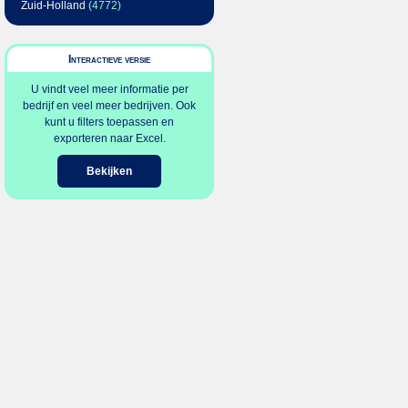
Zuid-Holland
(4772)
Interactieve versie
U vindt veel meer informatie per
bedrijf en veel meer bedrijven. Ook
kunt u filters toepassen en
exporteren naar Excel.
Bekijken