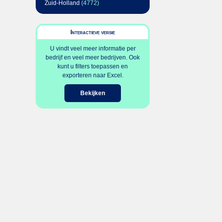
Zuid-Holland
(4772)
Interactieve versie
U vindt veel meer informatie per
bedrijf en veel meer bedrijven. Ook
kunt u filters toepassen en
exporteren naar Excel.
Bekijken