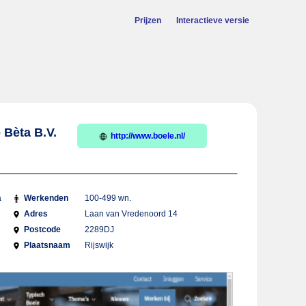
Prijzen
Interactieve versie
 Bèta B.V.
http://www.boele.nl/
a
Werkenden
100-499 wn.
Adres
Laan van Vredenoord 14
Postcode
2289DJ
Plaatsnaam
Rijswijk