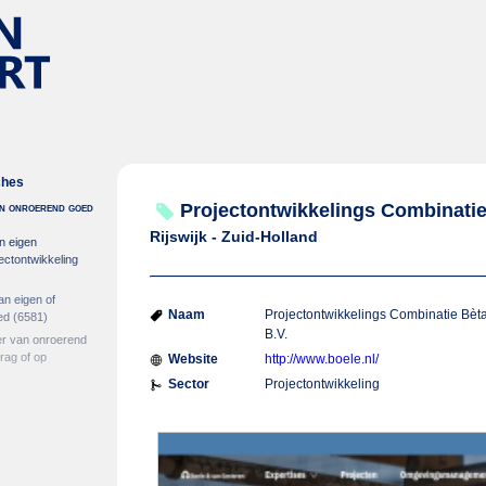
ches
 in onroerend goed
Projectontwikkelings Combinatie
Rijswijk - Zuid-Holland
n eigen
ectontwikkeling
an eigen of
Naam
Projectontwikkelings Combinatie Bèt
ed
(6581)
B.V.
er van onroerend
rag of op
Website
http://www.boele.nl/
Sector
Projectontwikkeling