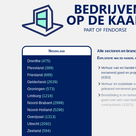
Nederland
Alle sectoren en bran
Exploitatie van en handel
Drenthe
(475)
Flevoland
(389)
Verhuur van en handel i
onroerend goed en proj
Friesland
(689)
(6353)
Gelderland
(2639)
Verhuur en exploitatie v
Groningen
(573)
geleased onroerend go
Bemiddeling in en behe
Limburg
(1218)
goed voor een vast bed
Noord-Brabant
(2998)
contractbasis
(10213)
Noord-Holland
(5296)
Overijssel
(1313)
Utrecht
(2092)
Zeeland
(594)